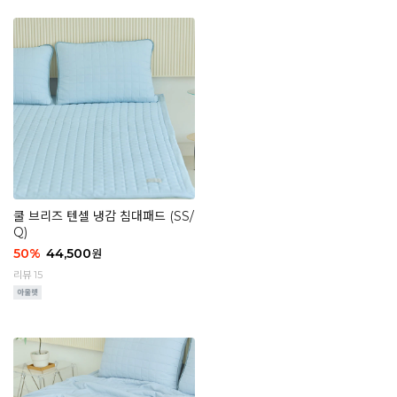
쿨 브리즈 텐셀 냉감 침대패드 (SS/
Q)
50
%
44,500
원
리뷰 15