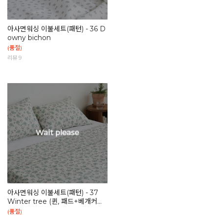
아사면워싱 이불세트(패턴) - 36 D
owny bichon
(품절)
리뷰 9
아사면워싱 이불세트(패턴) - 37
Winter tree (퀸, 패드+베개커버
2)
(품절)