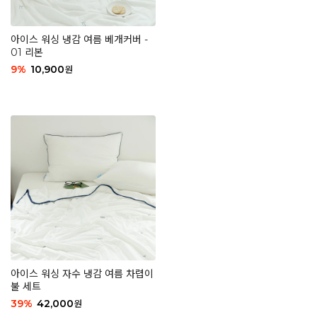
아이스 워싱 냉감 여름 베개커버 -
01 리본
9
%
10,900
원
아이스 워싱 자수 냉감 여름 차렵이
불 세트
39
%
42,000
원