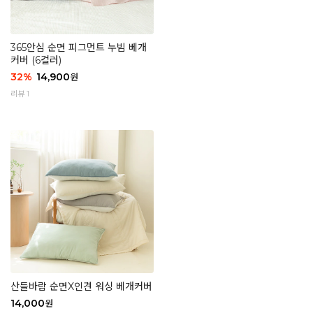
365안심 순면 피그먼트 누빔 베개
커버 (6컬러)
32
%
14,900
원
리뷰 1
산들바람 순면X인견 워싱 베개커버
14,000
원