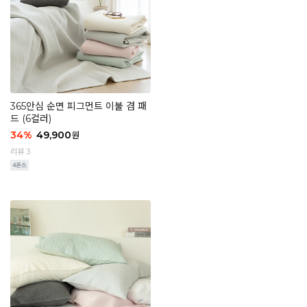
365안심 순면 피그먼트 이불 겸 패
드 (6컬러)
34
%
49,900
원
리뷰 3