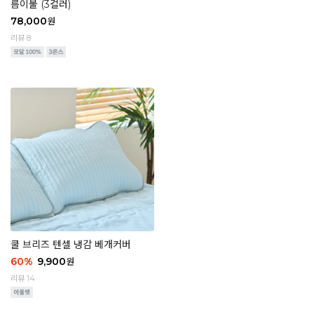
름이불 (3컬러)
78,000
원
리뷰 8
쿨 브리즈 텐셀 냉감 베개커버
60
%
9,900
원
리뷰 14