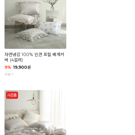
자연냉감 100% 인견 프릴 베개커
버 (4컬러)
9
%
19,900
원
리뷰 7