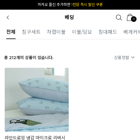
[공식몰 단독] 앱 다운받고
2% 결제 할인 받기
베딩
0
전체
침구세트
차렵이불
이불/담요
침대패드
베개커
총
212
개의 상품이 있습니다.
상품정렬
라인드로잉 냉감 마이크로 리버시