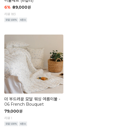
이불세트 (8컬러)
6
%
89,000
원
리뷰 183
더 부드러운 모달 워싱 여름이불 -
06 French Bouquet
79,000
원
리뷰 1