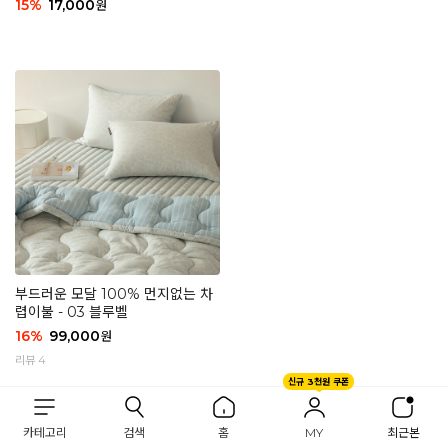
15
%
17,000
원
부드러운 모달 100% 먼지없는 차
렵이불 - 03 블루벨
16
%
99,000
원
리뷰 4
신규 3천원 쿠폰
카테고리
검색
홈
MY
최근본