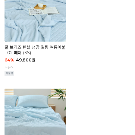
쿨 브리즈 텐셀 냉감 퀼팅 여름이불
- 02 페더 (SS)
64
%
49,800
원
리뷰 7