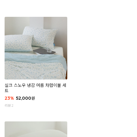
실크 스노우 냉감 여름 차렵이불 세
트
23
%
52,000
원
리뷰 2