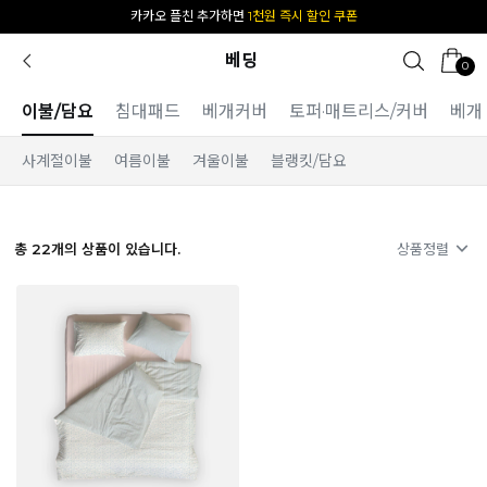
카카오 플친 추가하면
1천원 즉시 할인 쿠폰
베딩
0
이불/담요
침대패드
베개커버
토퍼·매트리스/커버
베개
사계절이불
여름이불
겨울이불
블랭킷/담요
총
22
개의 상품이 있습니다.
상품정렬