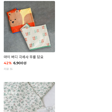
마이 버디 극세사 무릎 담요
42
%
6,900
원
리뷰 36