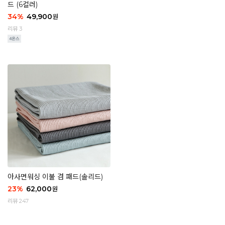
드 (6컬러)
34
%
49,900
원
리뷰 3
아사면워싱 이불 겸 패드(솔리드)
23
%
62,000
원
리뷰 247