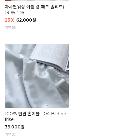
아사면워싱 이불 겸 패드(솔리드) -
19 White
23
%
62,000
원
리뷰 56
100% 인견 홑이불 - 04 Bichon
frise
39,000
원
리뷰 37