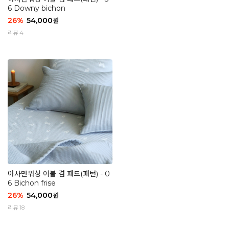
6 Downy bichon
26
%
54,000
원
리뷰 4
아사면워싱 이불 겸 패드(패턴) - 0
6 Bichon frise
26
%
54,000
원
리뷰 18