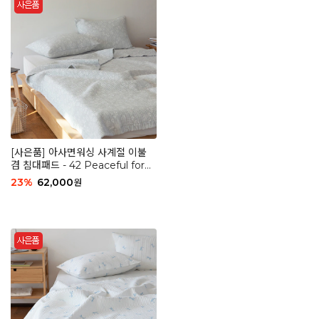
[사은품] 아사면워싱 사계절 이불
겸 침대패드 - 42 Peaceful fores
t
23
%
62,000
원