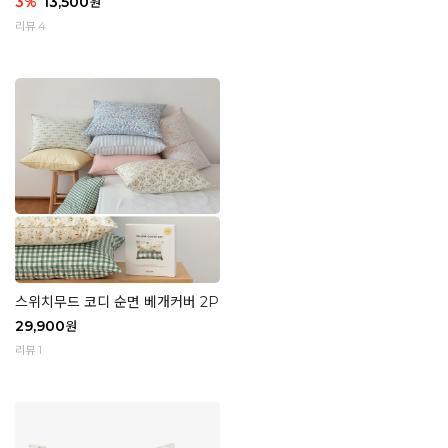
3
%
13,500
원
리뷰 4
스위치무드 코디 순면 베개커버 2P
29,900
원
리뷰 1