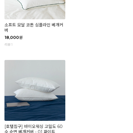
소프트 모달 코튼 심플라인 베개커
버
18,000
원
리뷰 1
[호텔침구] 바이오워싱 고밀도 60
수 순면 베개커버 - 01 화이트