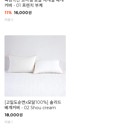
촉감극찬 코지웜 모달 사계절 베개
커버 - 01 프렌치 부케
11
%
16,000
원
리뷰 5
[고밀도순면x모달100%] 솔리드
베개커버 - 02 Shou cream
18,000
원
리뷰 1