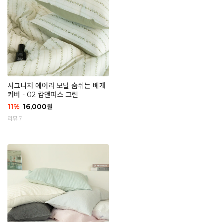
시그니처 에어리 모달 숨쉬는 베개
커버 - 02 캄앤피스 그린
11
%
16,000
원
리뷰 7