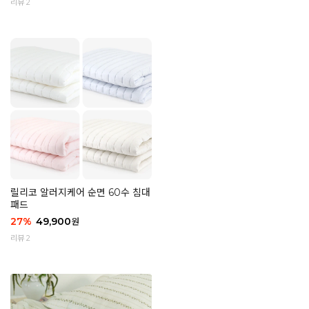
리뷰 2
릴리코 알러지케어 순면 60수 침대
패드
27
%
49,900
원
리뷰 2