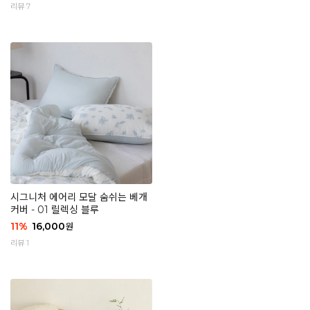
리뷰 7
시그니처 에어리 모달 숨쉬는 베개
커버 - 01 릴렉싱 블루
11
%
16,000
원
리뷰 1