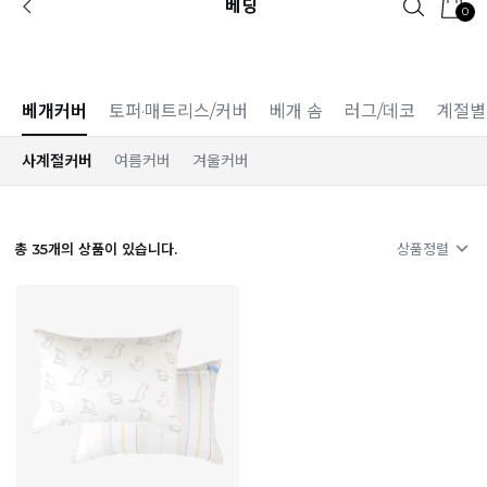
베딩
0
[공식몰 단독] 앱 다운받고
2% 결제 할인 받기
베개커버
토퍼·매트리스/커버
베개 솜
러그/데코
계절별
사계절커버
여름커버
겨울커버
총
35
개의 상품이 있습니다.
상품정렬