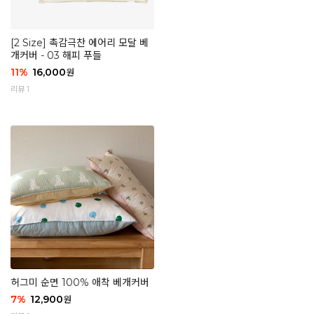
[2 Size] 촉감극찬 에어리 모달 베
개커버 - 03 해피 푸들
11
%
16,000
원
리뷰 1
허그미 순면 100% 애착 베개커버
7
%
12,900
원