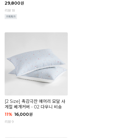
29,800
원
리뷰 18
[2 Size] 촉감극찬 에어리 모달 사
계절 베개커버 - 02 다우니 비숑
11
%
16,000
원
리뷰 9