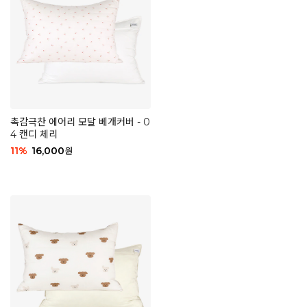
촉감극찬 에어리 모달 베개커버 - 0
4 캔디 체리
11
%
16,000
원