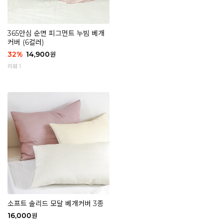
365안심 순면 피그먼트 누빔 베개
커버 (6컬러)
32
%
14,900
원
리뷰 1
소프트 솔리드 모달 베개커버 3종
16,000
원