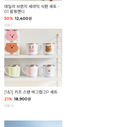
데일리 브런치 세라믹 식판 세트 -
01 팝핑캔디
50
%
12,400
원
리뷰 1
[1&1] 키즈 스텐 머그컵 2P 세트
21
%
18,900
원
리뷰 13