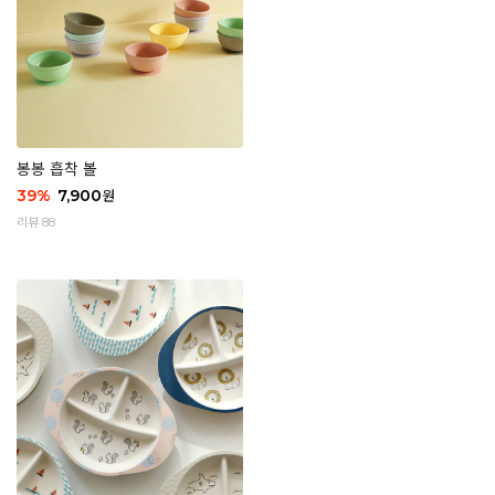
봉봉 흡착 볼
39
%
7,900
원
리뷰 88