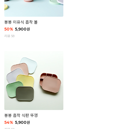
봉봉 이유식 흡착 볼
50
%
5,900
원
리뷰 58
봉봉 흡착 식판 뚜껑
54
%
5,900
원