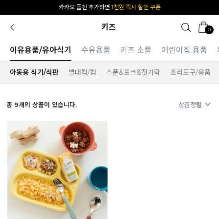
카카오 플친 추가하면
1천원 즉시 할인 쿠폰
키즈
0
이유용품/유아식기
수유용품
키즈 소품
어린이집 용품
아동용 식기/식판
빨대컵/컵
스푼&포크&젓가락
조리도구/용품
총
9
개의 상품이 있습니다.
상품정렬