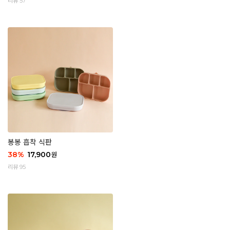
리뷰 57
봉봉 흡착 식판
38
%
17,900
원
리뷰 95