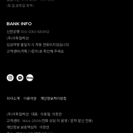
(토,일,공휴일 휴무)
BANK INFO
신한은행 100-030-530912
(주)이투컬렉션
입금자명 불일치 시 자동 연동되지않습니다.
고객센터(카톡,1:1문의)로 확인해 주세요.
회사소개
이용약관
개인정보처리방침
(주)이투컬렉션
대표 :
이용철, 이창만
고객센터 :
1644-2309(전화 상담 미 운영 / 문자 발신 전용)
개인정보 보호책임자 :
이창만