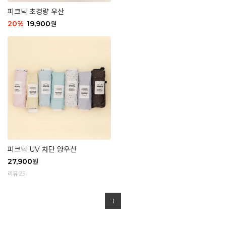
피크닉 초경량 우산
20
%
19,900
원
피크닉 UV 차단 양우산
27,900
원
리뷰 25
1