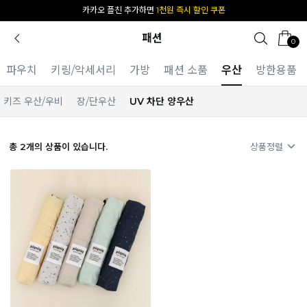
카카오 플친 추가하면
1천원 즉시 할인 쿠폰
패션
0
파우치
키링/악세서리
가방
패션 소품
우산
방한용품
키즈 우산/우비
장/단우산
UV 차단 양우산
총
2
개의 상품이 있습니다.
상품정렬