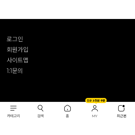
로그인
회원가입
사이트맵
1:1문의
확인
신규 3천원 쿠폰
CUSTOMER CENTER
1644-2309
카테고리
검색
홈
MY
최근본
( 전화 상담 미 운영 / 문자 발신 전용 )
카카오톡 : AM 10:00 ~ PM 17:00
1:1 문의 : AM 10:00 ~ PM 17:00