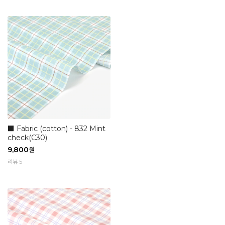
■ Fabric (cotton) - 832 Mint
check(C30)
9,800
원
리뷰 5