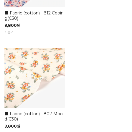
■ Fabric (cotton) - 812 Cooin
g(C30)
9,800
원
리뷰 4
■ Fabric (cotton) - 807 Moo
d(C30)
9,800
원