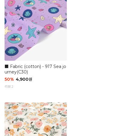
■ Fabric (cotton) - 917 Sea jo
urney(C30)
50
%
4,900
원
리뷰 2