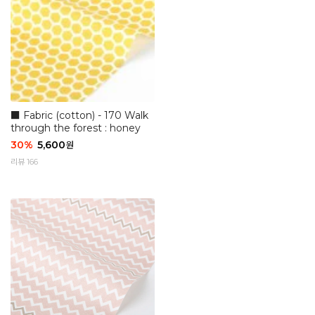
■ Fabric (cotton) - 170 Walk
through the forest : honey
30
%
5,600
원
리뷰 166