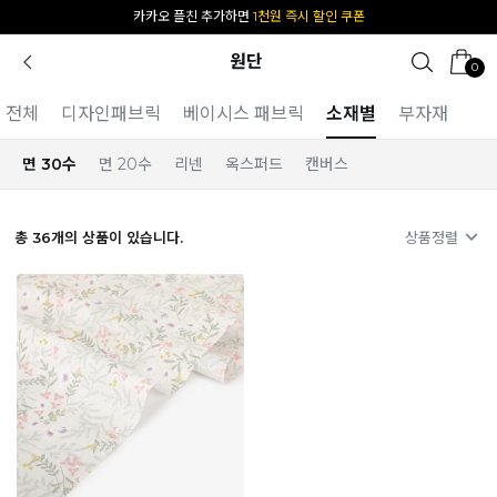
[공식몰 단독] 앱 다운받고
2% 결제 할인 받기
원단
0
전체
디자인패브릭
베이시스 패브릭
소재별
부자재
면 30수
면 20수
리넨
옥스퍼드
캔버스
총
36
개의 상품이 있습니다.
상품정렬