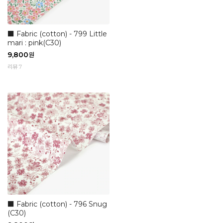
■ Fabric (cotton) - 799 Little
mari : pink(C30)
9,800
원
리뷰 7
■ Fabric (cotton) - 796 Snug
(C30)