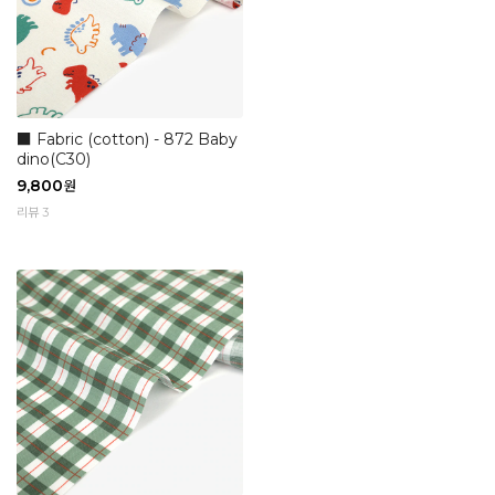
■ Fabric (cotton) - 872 Baby
dino(C30)
9,800
원
리뷰 3