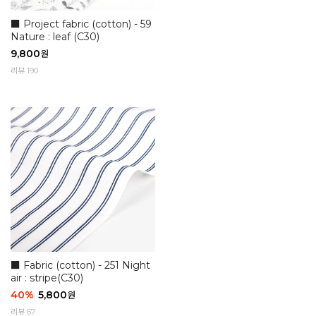
■ Project fabric (cotton) - 59
Nature : leaf (C30)
9,800
원
리뷰 190
■ Fabric (cotton) - 251 Night
air : stripe(C30)
40
%
5,800
원
리뷰 67