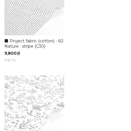
■ Project fabric (cotton) - 60
Nature : stripe (C30)
9,800
원
리뷰 154