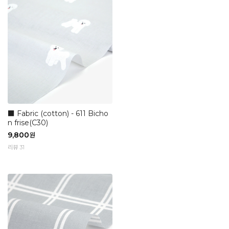
■ Fabric (cotton) - 611 Bicho
n frise(C30)
9,800
원
리뷰 31