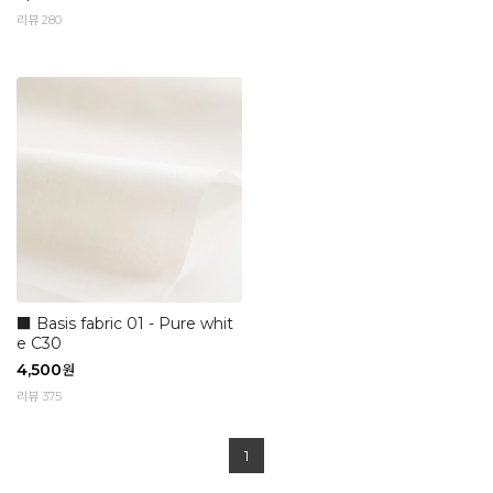
리뷰 280
■ Basis fabric 01 - Pure whit
e C30
4,500
원
리뷰 375
1