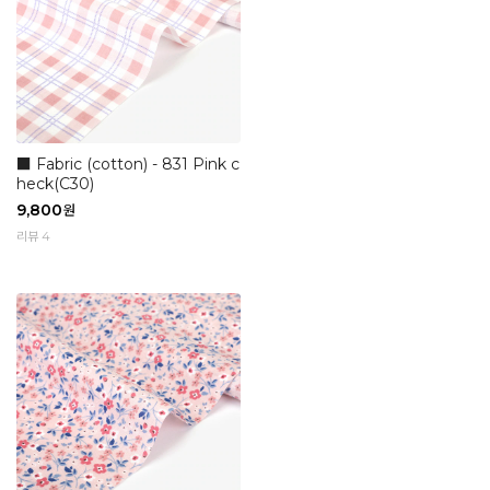
■ Fabric (cotton) - 831 Pink c
heck(C30)
9,800
원
리뷰 4