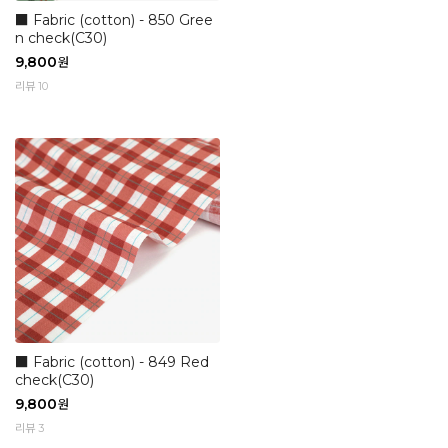
■ Fabric (cotton) - 850 Gree
n check(C30)
9,800
원
리뷰 10
■ Fabric (cotton) - 849 Red
check(C30)
9,800
원
리뷰 3