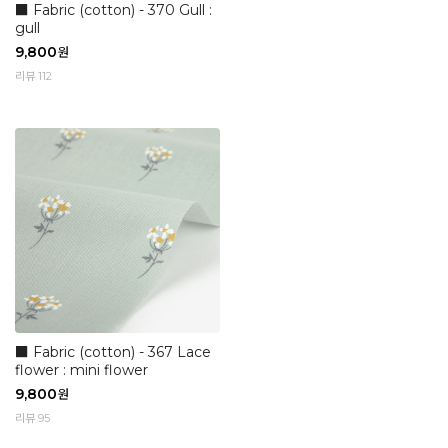
■ Fabric (cotton) - 370 Gull :
gull
9,800
원
리뷰 112
■ Fabric (cotton) - 367 Lace
flower : mini flower
9,800
원
리뷰 95