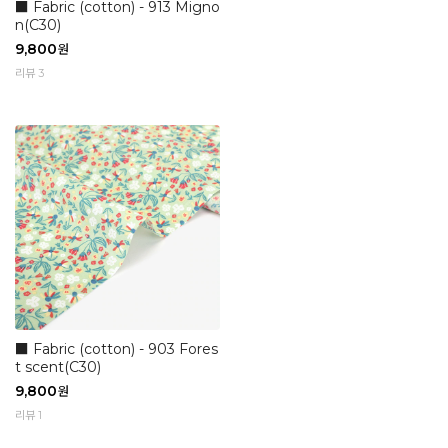
■ Fabric (cotton) - 913 Migno
n(C30)
9,800
원
리뷰 3
■ Fabric (cotton) - 903 Fores
t scent(C30)
9,800
원
리뷰 1