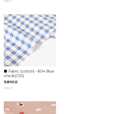
리뷰 9
■ Fabric (cotton) - 804 Blue
check(C30)
9,800
원
리뷰 23