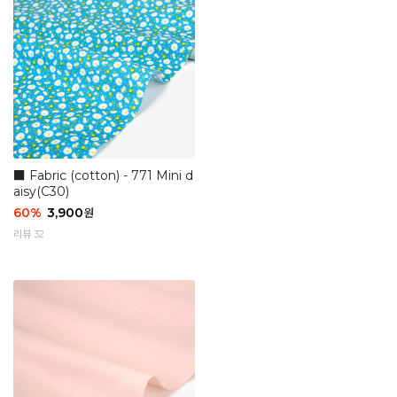
■ Fabric (cotton) - 771 Mini d
aisy(C30)
60
%
3,900
원
리뷰 32