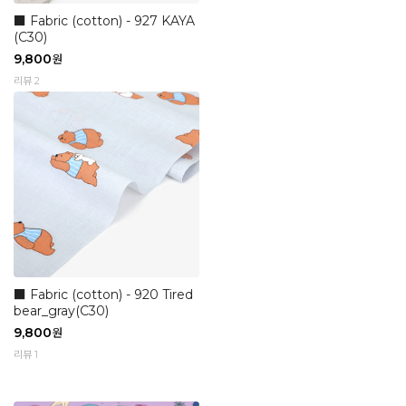
■ Fabric (cotton) - 927 KAYA
(C30)
9,800
원
리뷰 2
■ Fabric (cotton) - 920 Tired
bear_gray(C30)
9,800
원
리뷰 1