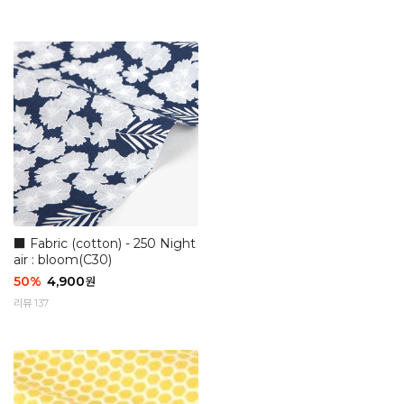
■ Fabric (cotton) - 250 Night
air : bloom(C30)
50
%
4,900
원
리뷰 137