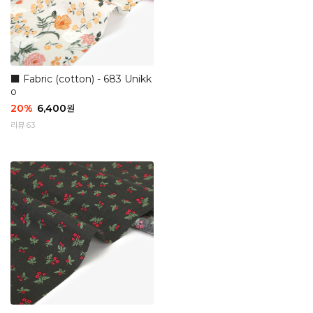
■ Fabric (cotton) - 683 Unikk
o
20
%
6,400
원
리뷰 63