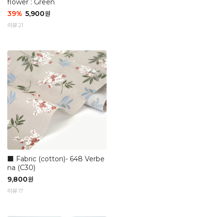
flower : Green
39
%
5,900
원
리뷰 21
■ Fabric (cotton)- 648 Verbe
na (C30)
9,800
원
리뷰 17