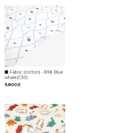
■ Fabric (cotton) - 898 Blue
whale(C30)
9,800
원