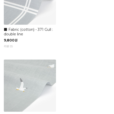
■ Fabric (cotton) - 371 Gull :
double line
9,800
원
리뷰 55