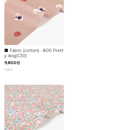
■ Fabric (cotton) - 800 Prett
y dog(C30)
9,800
원
리뷰 8