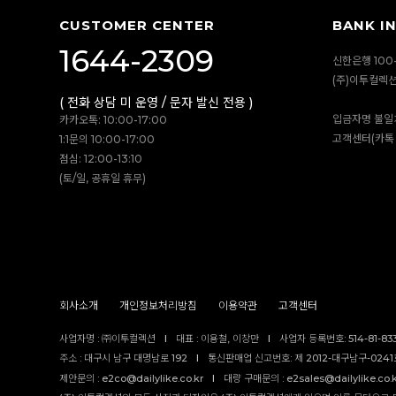
CUSTOMER CENTER
BANK I
1644-2309
신한은행 100-
(주)이투컬렉
( 전화 상담 미 운영 / 문자 발신 전용 )
입금자명 불일
카카오톡: 10:00-17:00
고객센터(카톡 
1:1문의 10:00-17:00
점심: 12:00-13:10
(토/일, 공휴일 휴무)
회사소개
개인정보처리방침
이용약관
고객센터
사업자명 : ㈜이투컬렉션
I
대표 : 이용철, 이창만
I
사업자 등록번호: 514-81-83
주소 : 대구시 남구 대명남로 192
I
통신판매업 신고번호: 제 2012-대구남구-0241호
제안문의 : e2co@dailylike.co.kr
I
대량 구매문의 : e2sales@dailylike.co.