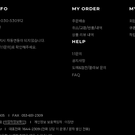
NFO
MY ORDER
M
030-530912
주문배송
회
션
취소/교환/반품/내역
쿠
상품 리뷰 내역
적
치시 자동연동이 되지않습니다.
HELP
1:1문의)로 확인해주세요.
1:1문의
공지사항
도매&협찬/콜라보 문의
FAQ
305
I
FAX : 053-651-2309
사업자정보확인
 [
]
I
개인정보 보호책임자 : 이창만
kr
I
대표전화: 1644-2309 (전화 상담 미 운영 / 문자 발신 전용)