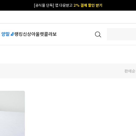
[공식몰 단독] 앱 다운받고
2% 결제 할인 받기
 양말🧦
랭킹
신상
아울렛
콜라보
판매순