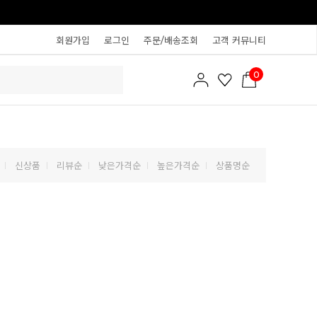
회원가입
로그인
주문/배송조회
고객 커뮤니티
0
신상품
리뷰순
낮은가격순
높은가격순
상품명순