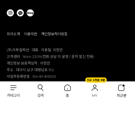
회사소개
이용약관
개인정보처리방침
(주)이투컬렉션
대표 :
이용철, 이창만
고객센터 :
1644-2309(전화 상담 미 운영 / 문자 발신 전용)
개인정보 보호책임자 :
이창만
주소 :
대구시 남구 대명남로 192
사업자등록번호 :
514-81-83305
신규 3천원 쿠폰
통신판매업 신고번호 :
제 2012-대구남구-0241호
제안 문의 : e2co@dailylike.co.kr
카테고리
검색
홈
MY
최근본
대량 구매 문의 : e2sales@dailylike.co.kr
Overseas business : dailylike@e2collection.com
FAX :
053-651-2309
Copyright Dailylike All rights reserved.