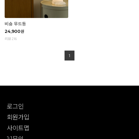
비숑 무드등
24,900
원
리뷰 216
1
로그인
회원가입
사이트맵