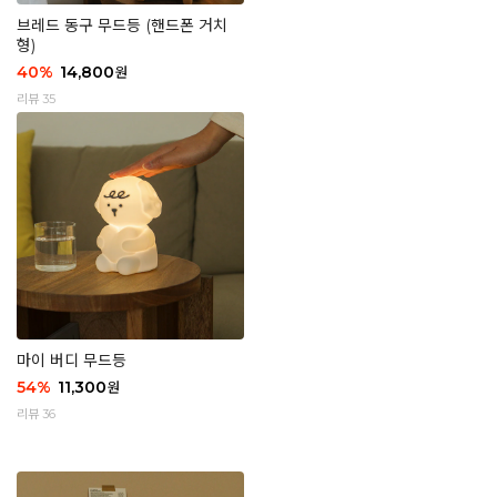
브레드 동구 무드등 (핸드폰 거치
형)
40
%
14,800
원
리뷰 35
마이 버디 무드등
54
%
11,300
원
리뷰 36