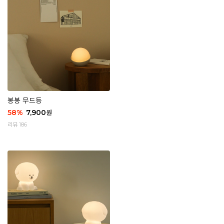
봉봉 무드등
58
%
7,900
원
리뷰 186