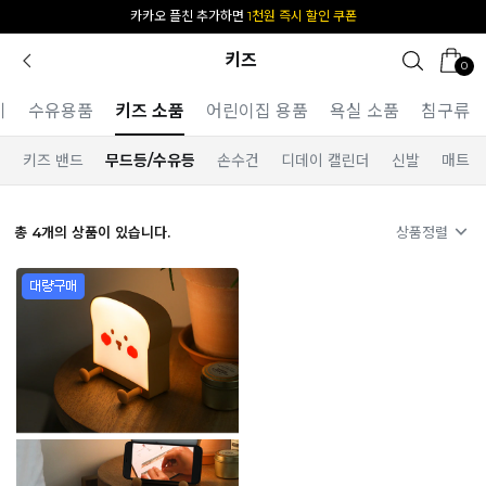
카카오 플친 추가하면
1천원 즉시 할인 쿠폰
키즈
0
기
수유용품
키즈 소품
어린이집 용품
욕실 소품
침구류
의
키즈 밴드
무드등/수유등
손수건
디데이 캘린더
신발
매트
총
4
개의 상품이 있습니다.
상품정렬