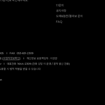
1:1문의)로 확인해주세요.
1:1문의
공지사항
도매&협찬/콜라보 문의
FAQ
305
I
FAX : 053-651-2309
사업자정보확인
 [
]
I
개인정보 보호책임자 : 이창만
kr
I
대표전화: 1644-2309 (전화 상담 미 운영 / 문자 발신 전용)
도용할 시 법적 처벌을 받을 수 있습니다.
on