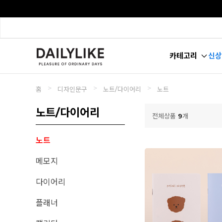
카테고리
신상
>
>
>
홈
디자인문구
노트/다이어리
노트
노트/다이어리
전체상품
9
개
노트
메모지
다이어리
플래너