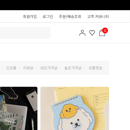
회원가입
로그인
주문/배송조회
고객 커뮤니티
0
신상품
리뷰순
낮은가격순
높은가격순
상품명순