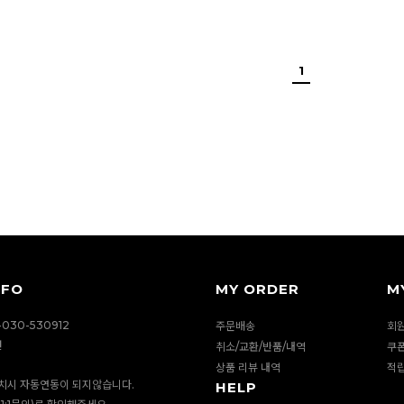
1
NFO
MY ORDER
M
030-530912
주문배송
회
션
취소/교환/반품/내역
쿠
상품 리뷰 내역
적
치시 자동연동이 되지않습니다.
HELP