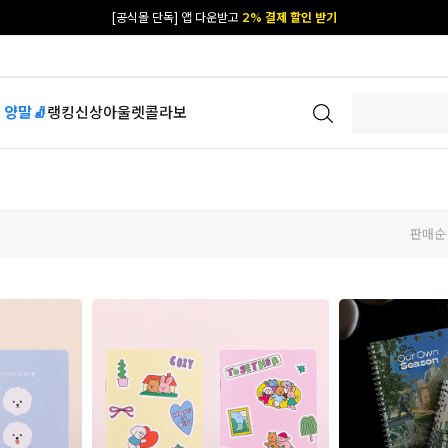
[공식몰 단독] 앱 다운받고
2% 결제 할인 받기
 양말🧦
랭킹
신상
아울렛
콜라보
판매순