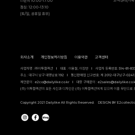
고객센터(카톡 
1:1문의 10:00-17:00
점심: 12:00-13:10
(토/일, 공휴일 휴무)
회사소개
개인정보처리방침
이용약관
고객센터
사업자명 : ㈜이투컬렉션
I
대표 : 이용철, 이창만
I
사업자 등록번호: 514-81-83
주소 : 대구시 남구 대명남로 192
I
통신판매업 신고번호: 제 2012-대구남구-0241호
제안문의 : e2co@dailylike.co.kr
I
대량 구매문의 : e2sales@dailylike.co.
(주) 이투컬렉션의 모든 사진과 디자인은 (주) 이투컬렉션에게 있으며 이를 무단으로 
Copyright 2021 Dailylike All Rights Reserved. DESIGN BY E2collecti