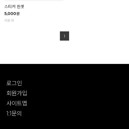
스티커 핀셋
5,000
원
리뷰 18
1
로그인
회원가입
사이트맵
1:1문의
확인