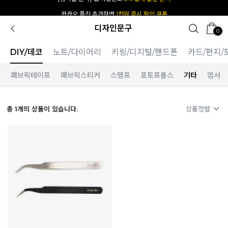
카카오 플친 추가하면
1천원 즉시 할인 쿠폰
디자인문구
0
DIY/데코
노트/다이어리
키링/디지털/핸드폰
카드/편지/
프
패브릭테이프
패브릭스티커
스탬프
포토프롭스
기타
엽서
총
1
개의 상품이 있습니다.
상품정렬