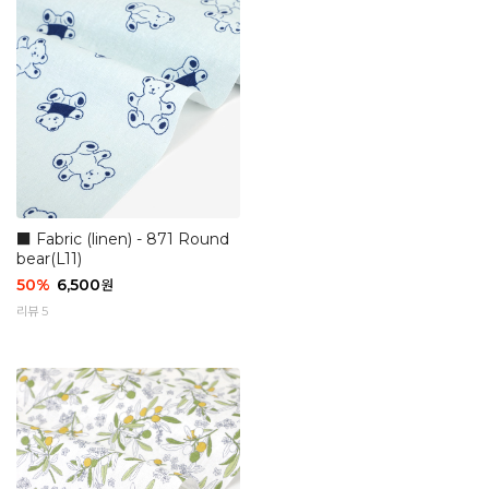
■ Fabric (linen) - 871 Round
bear(L11)
50
%
6,500
원
리뷰 5