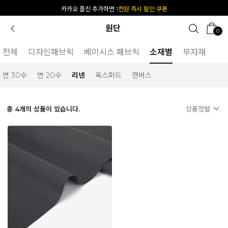
카카오 플친 추가하면
1천원 즉시 할인 쿠폰
원단
0
전체
디자인패브릭
베이시스 패브릭
소재별
부자재
면 30수
면 20수
리넨
옥스퍼드
캔버스
총
4
개의 상품이 있습니다.
상품정렬