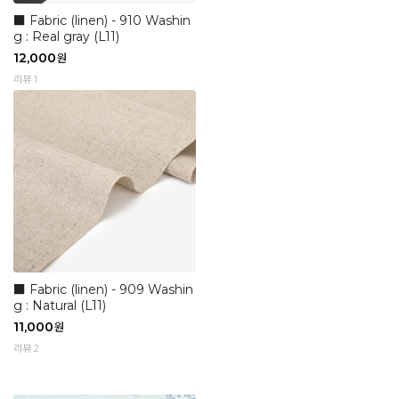
■ Fabric (linen) - 910 Washin
g : Real gray (L11)
12,000
원
리뷰 1
■ Fabric (linen) - 909 Washin
g : Natural (L11)
11,000
원
리뷰 2