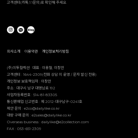
고객센터(카톡,1:1문의)로 확인해 주세요.
회사소개
이용약관
개인정보처리방침
(주)이투컬렉션
대표 :
이용철, 이창만
고객센터 :
1644-2309(전화 상담 미 운영 / 문자 발신 전용)
개인정보 보호책임자 :
이창만
주소 :
대구시 남구 대명남로 192
사업자등록번호 :
514-81-83305
통신판매업 신고번호 :
제 2012-대구남구-0241호
제안 문의 : e2co@dailylike.co.kr
대량 구매 문의 : e2sales@dailylike.co.kr
Overseas business : dailylike@e2collection.com
FAX :
053-651-2309