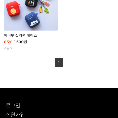
에어팟 실리콘 케이스
83
%
1,500
원
리뷰 50
1
로그인
회원가입