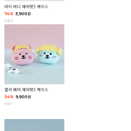
마이 버디 에어팟3 케이스
74
%
3,900
원
리뷰 9
젤리 베어 에어팟3 케이스
34
%
9,900
원
리뷰 1