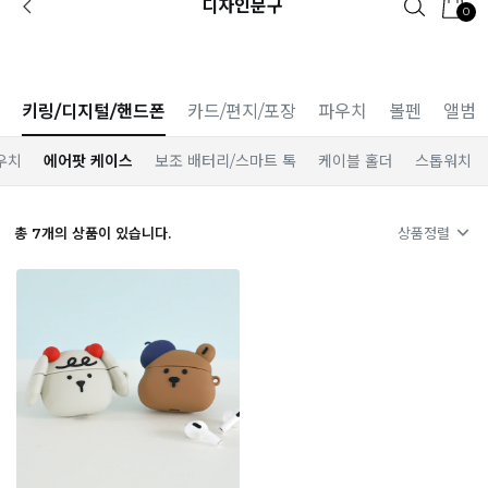
디자인문구
0
카카오 플친 추가하면
1천원 즉시 할인 쿠폰
키링/디지털/핸드폰
카드/편지/포장
파우치
볼펜
앨범
우치
에어팟 케이스
보조 배터리/스마트 톡
케이블 홀더
스톱워치
총
7
개의 상품이 있습니다.
상품정렬