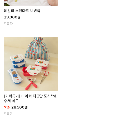
데일리 스탠다드 보냉백
29,000
원
리뷰 10
[기획특가] 마이 버디 2단 도시락&
수저 세트
7
%
28,500
원
리뷰 3