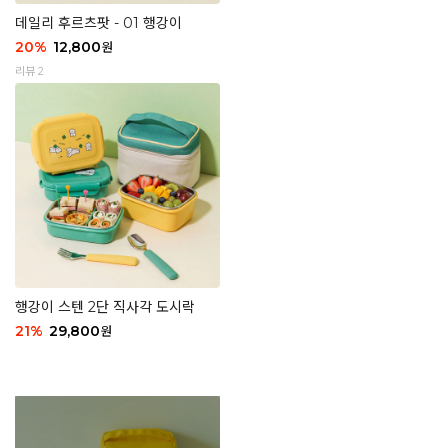
데일리 후르츠팟 - 01 행강이
20
%
12,800
원
리뷰 2
행강이 스텐 2단 직사각 도시락
21
%
29,800
원