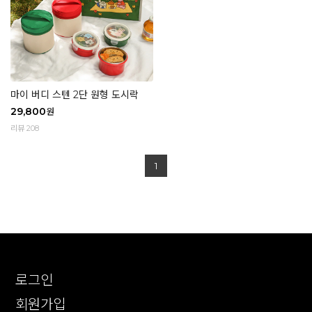
마이 버디 스텐 2단 원형 도시락
29,800
원
리뷰 208
1
로그인
회원가입