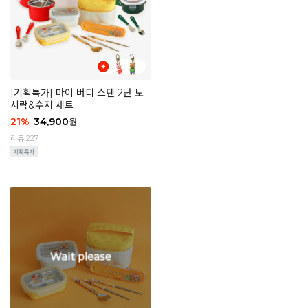
[기획특가] 마이 버디 스텐 2단 도
시락&수저 세트
21
%
34,900
원
리뷰 227