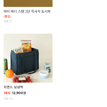
마이 버디 스텐 2단 직사각 도시락
(품절)
리뷰 37
위켄드 보냉백
18
%
12,900
원
리뷰 114