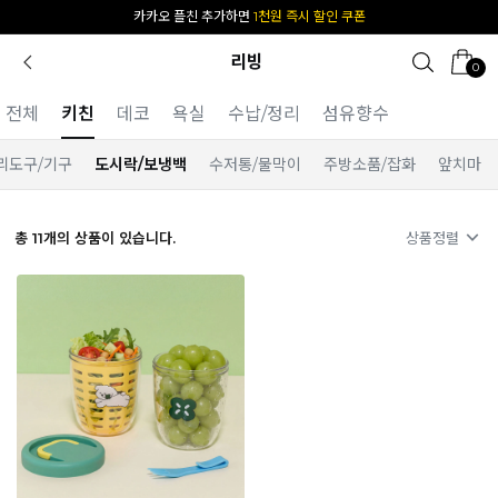
카카오 플친 추가하면
1천원 즉시 할인 쿠폰
리빙
0
전체
키친
데코
욕실
수납/정리
섬유향수
리도구/기구
도시락/보냉백
수저통/물막이
주방소품/잡화
앞치마
총
11
개의 상품이 있습니다.
상품정렬