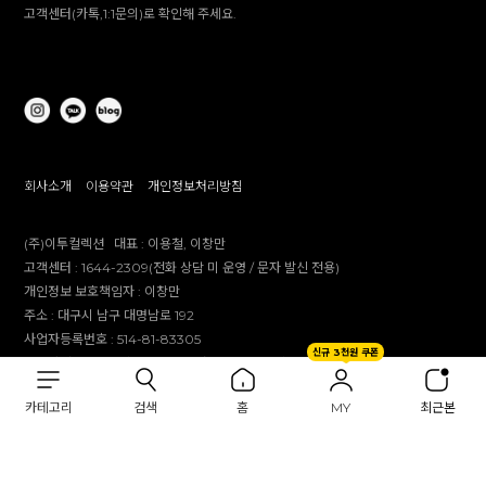
고객센터(카톡,1:1문의)로 확인해 주세요.
회사소개
이용약관
개인정보처리방침
(주)이투컬렉션
대표 :
이용철, 이창만
고객센터 :
1644-2309(전화 상담 미 운영 / 문자 발신 전용)
개인정보 보호책임자 :
이창만
주소 :
대구시 남구 대명남로 192
사업자등록번호 :
514-81-83305
신규 3천원 쿠폰
통신판매업 신고번호 :
제 2012-대구남구-0241호
제안 문의 : e2co@dailylike.co.kr
카테고리
검색
홈
MY
최근본
대량 구매 문의 : e2sales@dailylike.co.kr
Overseas business : dailylike@e2collection.com
FAX :
053-651-2309