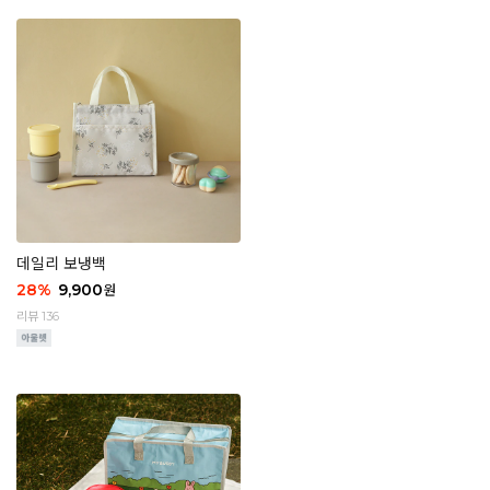
데일리 보냉백
28
%
9,900
원
리뷰 136