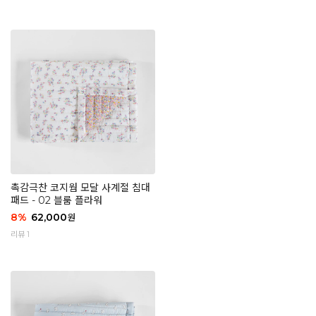
촉감극찬 코지웜 모달 사계절 침대
패드 - 02 블룸 플라워
8
%
62,000
원
리뷰 1