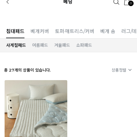
베딩
0
카카오 플친 추가하면
1천원 즉시 할인 쿠폰
침대패드
베개커버
토퍼·매트리스/커버
베개 솜
러그/
사계절패드
여름패드
겨울패드
쇼파패드
총
27
개의 상품이 있습니다.
상품정렬