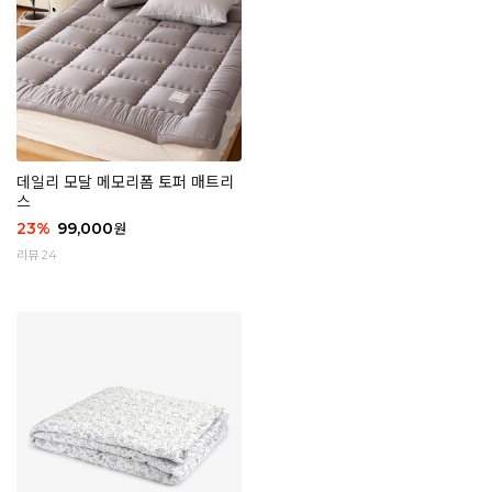
데일리 모달 메모리폼 토퍼 매트리
스
23
%
99,000
원
리뷰 24