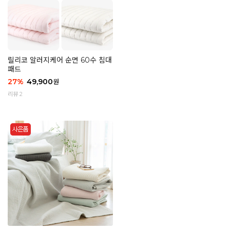
릴리코 알러지케어 순면 60수 침대
패드
27
%
49,900
원
리뷰 2