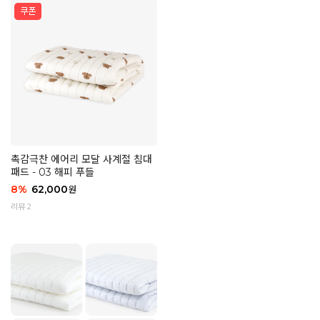
촉감극찬 에어리 모달 사계절 침대
패드 - 03 해피 푸들
8
%
62,000
원
리뷰 2