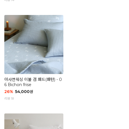
리뷰 14
아사면워싱 이불 겸 패드(패턴) - 0
6 Bichon frise
26
%
54,000
원
리뷰 18