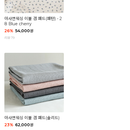
아사면워싱 이불 겸 패드(패턴) - 2
8 Blue cherry
26
%
54,000
원
리뷰 79
아사면워싱 이불 겸 패드(솔리드)
23
%
62,000
원