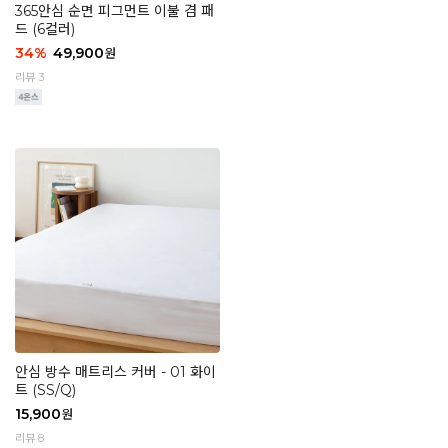
365안심 순면 피그먼트 이불 겸 패
드 (6컬러)
34
%
49,900
원
리뷰 3
안심 방수 매트리스 커버 - 01 화이
트 (SS/Q)
15,900
원
리뷰 8