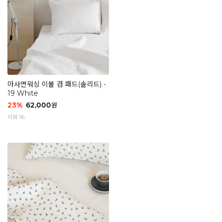
아사면워싱 이불 겸 패드(솔리드) -
19 White
23
%
62,000
원
리뷰 56