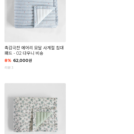
촉감극찬 에어리 모달 사계절 침대
패드 - 02 다우니 비숑
8
%
62,000
원
리뷰 3