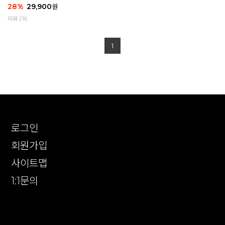
28
%
29,900
원
리뷰 216
1
로그인
회원가입
사이트맵
1:1문의
확인