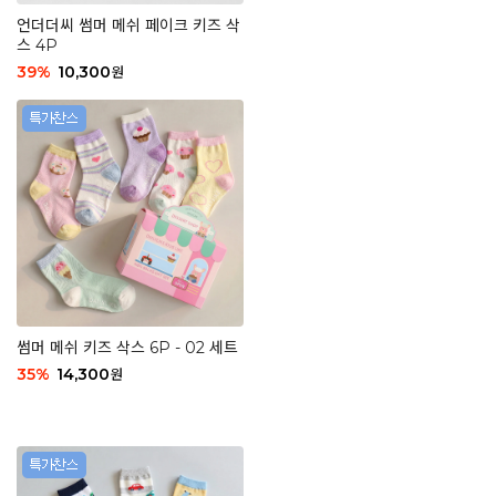
언더더씨 썸머 메쉬 페이크 키즈 삭
스 4P
39
%
10,300
원
썸머 메쉬 키즈 삭스 6P - 02 세트
35
%
14,300
원