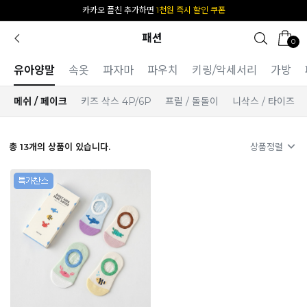
카카오 플친 추가하면
1천원 즉시 할인 쿠폰
패션
0
유아양말
속옷
파자마
파우치
키링/악세서리
가방
메쉬 / 페이크
키즈 삭스 4P/6P
프릴 / 돌돌이
니삭스 / 타이즈
총
13
개의 상품이 있습니다.
상품정렬