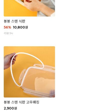
봉봉 스텐 식판
56
%
10,800
원
리뷰 94
봉봉 스텐 식판 고무패킹
2,900
원