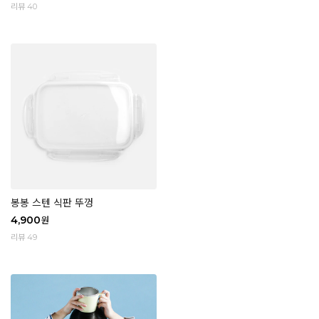
리뷰 40
봉봉 스텐 식판 뚜껑
4,900
원
리뷰 49