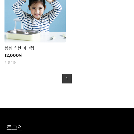
봉봉 스텐 머그컵
12,000
원
리뷰 119
1
로그인