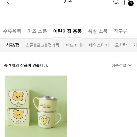
키즈
0
카카오 플친 추가하면
1천원 즉시 할인 쿠폰
수유용품
키즈 소품
어린이집 용품
욕실 소품
침구류
식판/컵
스푼&포크&젓가락
핸드 타월
네임스티커
도시락
기
총
7
개의 상품이 있습니다.
상품정렬