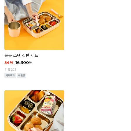
봉봉 스텐 식판 세트
54
%
16,300
원
리뷰 223