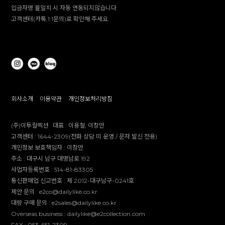
입금자명 불일치 시 자동 연동되지않습니다.
고객센터(카톡,1:1문의)로 확인해 주세요.
회사소개
이용약관
개인정보처리방침
(주)이투컬렉션
대표 :
이용철, 이창만
고객센터 :
1644-2309(전화 상담 미 운영 / 문자 발신 전용)
개인정보 보호책임자 :
이창만
주소 :
대구시 남구 대명남로 192
사업자등록번호 :
514-81-83305
통신판매업 신고번호 :
제 2012-대구남구-0241호
제안 문의 : e2co@dailylike.co.kr
대량 구매 문의 : e2sales@dailylike.co.kr
Overseas business : dailylike@e2collection.com
FAX :
053-651-2309