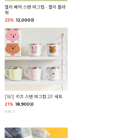
젤리 베어 스텐 머그컵 - 젤리 플라
워
25
%
12,000
원
[1&1] 키즈 스텐 머그컵 2P 세트
21
%
18,900
원
리뷰 13