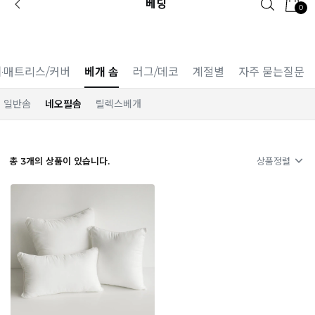
베딩
0
카카오 플친 추가하면
1천원 즉시 할인 쿠폰
·매트리스/커버
베개 솜
러그/데코
계절별
자주 묻는질문
일반솜
네오필솜
릴렉스베개
총
3
개의 상품이 있습니다.
상품정렬