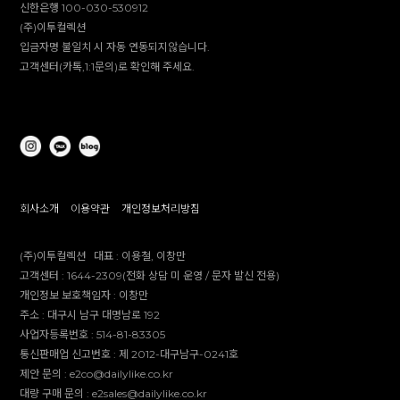
신한은행 100-030-530912
(주)이투컬렉션
입금자명 불일치 시 자동 연동되지않습니다.
고객센터(카톡,1:1문의)로 확인해 주세요.
회사소개
이용약관
개인정보처리방침
(주)이투컬렉션
대표 :
이용철, 이창만
고객센터 :
1644-2309(전화 상담 미 운영 / 문자 발신 전용)
개인정보 보호책임자 :
이창만
주소 :
대구시 남구 대명남로 192
사업자등록번호 :
514-81-83305
통신판매업 신고번호 :
제 2012-대구남구-0241호
제안 문의 : e2co@dailylike.co.kr
대량 구매 문의 : e2sales@dailylike.co.kr