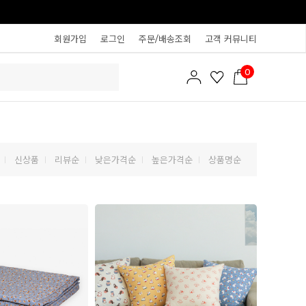
회원가입
로그인
주문/배송조회
고객 커뮤니티
0
신상품
리뷰순
낮은가격순
높은가격순
상품명순