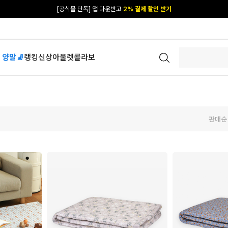
[공식몰 단독] 앱 다운받고
2% 결제 할인 받기
 양말🧦
랭킹
신상
아울렛
콜라보
판매순