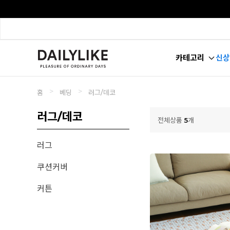
카테고리
신상
>
>
홈
베딩
러그/데코
러그/데코
전체상품
5
개
러그
쿠션커버
커튼