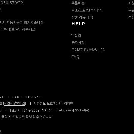
030-530912
주문배송
회
션
취소/교환/반품/내역
쿠
상품 리뷰 내역
적
치시 자동연동이 되지않습니다.
HELP
1:1문의)로 확인해주세요.
1:1문의
공지사항
도매&협찬/콜라보 문의
FAQ
305
I
FAX : 053-651-2309
사업자정보확인
 [
]
I
개인정보 보호책임자 : 이창만
kr
I
대표전화: 1644-2309 (전화 상담 미 운영 / 문자 발신 전용)
도용할 시 법적 처벌을 받을 수 있습니다.
on