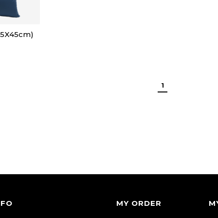
45X45cm)
1
NFO
MY ORDER
M