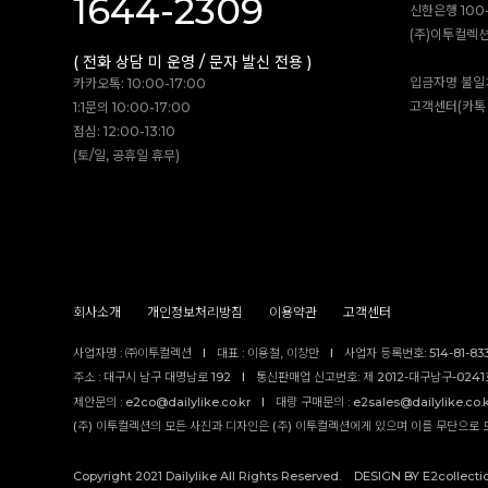
1644-2309
신한은행 100-
(주)이투컬렉
( 전화 상담 미 운영 / 문자 발신 전용 )
입금자명 불일
카카오톡: 10:00-17:00
고객센터(카톡 
1:1문의 10:00-17:00
점심: 12:00-13:10
(토/일, 공휴일 휴무)
회사소개
개인정보처리방침
이용약관
고객센터
사업자명 : ㈜이투컬렉션
I
대표 : 이용철, 이창만
I
사업자 등록번호: 514-81-83
주소 : 대구시 남구 대명남로 192
I
통신판매업 신고번호: 제 2012-대구남구-0241호
제안문의 : e2co@dailylike.co.kr
I
대량 구매문의 : e2sales@dailylike.co.
(주) 이투컬렉션의 모든 사진과 디자인은 (주) 이투컬렉션에게 있으며 이를 무단으로 
Copyright 2021 Dailylike All Rights Reserved. DESIGN BY E2collecti