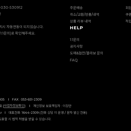
030-530912
주문배송
회
션
취소/교환/반품/내역
쿠
상품 리뷰 내역
적
치시 자동연동이 되지않습니다.
HELP
1:1문의)로 확인해주세요.
1:1문의
공지사항
도매&협찬/콜라보 문의
FAQ
305
I
FAX : 053-651-2309
사업자정보확인
 [
]
I
개인정보 보호책임자 : 이창만
kr
I
대표전화: 1644-2309 (전화 상담 미 운영 / 문자 발신 전용)
도용할 시 법적 처벌을 받을 수 있습니다.