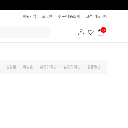
회원가입
로그인
주문/배송조회
고객 커뮤니티
0
신상품
리뷰순
낮은가격순
높은가격순
상품명순