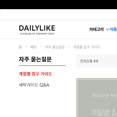
카테고리
여름
>
>
>
홈
베딩
자주 묻는질문
계절별 침구 가이드
자주 묻는질문
전체상품
1
개
계절별 침구 가이드
세탁가이드 Q&A