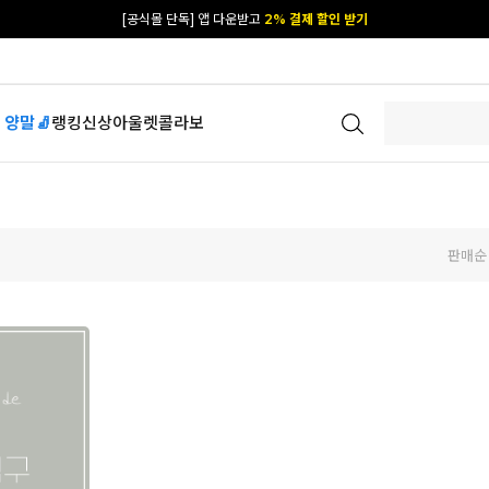
[공식몰 단독] 앱 다운받고
2% 결제 할인 받기
 양말🧦
랭킹
신상
아울렛
콜라보
판매순