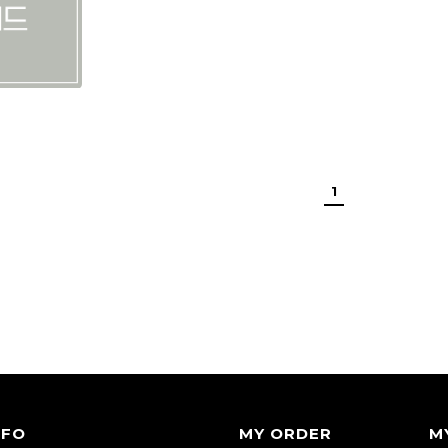
1
NFO
MY ORDER
M