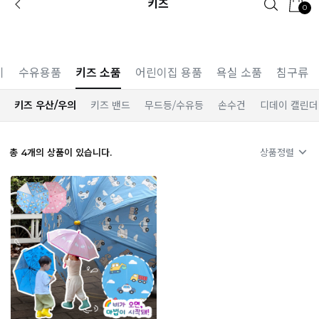
키즈
0
카카오 플친 추가하면
1천원 즉시 할인 쿠폰
기
수유용품
키즈 소품
어린이집 용품
욕실 소품
침구류
키즈 우산/우의
키즈 밴드
무드등/수유등
손수건
디데이 캘린더
총
4
개의 상품이 있습니다.
상품정렬