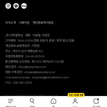
회사소개
이용약관
개인정보처리방침
(주)이투컬렉션
대표 :
이용철, 이창만
고객센터 :
1644-2309(전화 상담 미 운영 / 문자 발신 전용)
개인정보 보호책임자 :
이창만
주소 :
대구시 남구 대명남로 192
사업자등록번호 :
514-81-83305
통신판매업 신고번호 :
제 2012-대구남구-0241호
제안 문의 : e2co@dailylike.co.kr
대량 구매 문의 : e2sales@dailylike.co.kr
Overseas business : dailylike@e2collection.com
FAX :
053-651-2309
신규 3천원 쿠폰
Copyright Dailylike All rights reserved.