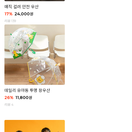
매직 컬러 안전 우산
17
%
24,000
원
리뷰 139
데일리 유아동 투명 장우산
26
%
11,800
원
리뷰 4