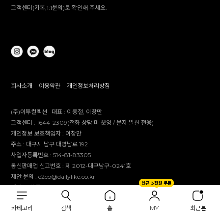
고객센터(카톡,1:1문의)로 확인해 주세요.
회사소개
이용약관
개인정보처리방침
(주)이투컬렉션
대표 :
이용철, 이창만
고객센터 :
1644-2309(전화 상담 미 운영 / 문자 발신 전용)
개인정보 보호책임자 :
이창만
주소 :
대구시 남구 대명남로 192
사업자등록번호 :
514-81-83305
통신판매업 신고번호 :
제 2012-대구남구-0241호
제안 문의 : e2co@dailylike.co.kr
신규 3천원 쿠폰
대량 구매 문의 : e2sales@dailylike.co.kr
Overseas business : dailylike@e2collection.com
카테고리
검색
홈
MY
최근본
FAX :
053-651-2309