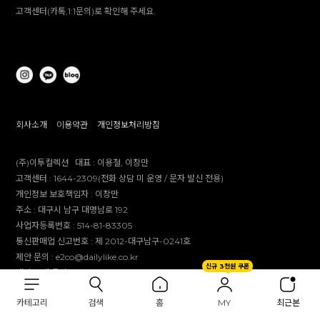
고객센터(카톡,1:1문의)로 확인해 주세요.
회사소개
이용약관
개인정보처리방침
(주)이투컬렉션
대표 :
이용철, 이창만
고객센터 :
1644-2309(전화 상담 미 운영 / 문자 발신 전용)
개인정보 보호책임자 :
이창만
주소 :
대구시 남구 대명남로 192
사업자등록번호 :
514-81-83305
통신판매업 신고번호 :
제 2012-대구남구-0241호
제안 문의 : e2co@dailylike.co.kr
신규 3천원 쿠폰
대량 구매 문의 : e2sales@dailylike.co.kr
Overseas business : dailylike@e2collection.com
카테고리
검색
홈
MY
최근본
FAX :
053-651-2309