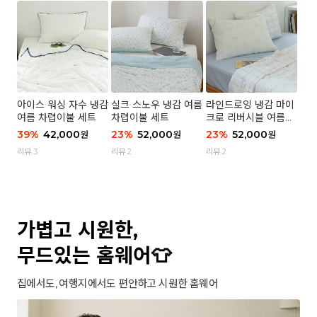
아이스 워싱 자수 냉감
실크 스노우 냉감 여름
라인드로잉 냉감 마이
여름 차렵이불 세트
차렵이불 세트
크로 리버시블 여름이
불 세트
39
%
42,000
23
%
52,000
23
%
52,000
원
원
원
리뷰 3
리뷰 2
리뷰 2
가볍고 시원한,
무드있는 홈웨어👕
집에서도, 여행지에서도 편안하고 시원한 홈웨어