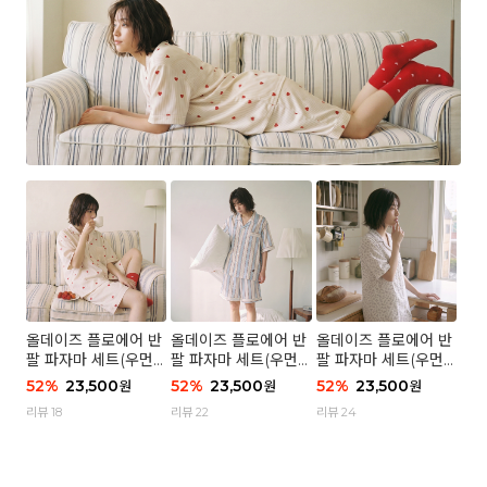
올데이즈 플로에어 반
올데이즈 플로에어 반
올데이즈 플로에어 반
팔 파자마 세트(우먼)
팔 파자마 세트(우먼)
팔 파자마 세트(우먼)
- 04 하트 컨페티
- 03 브리즈 스트라이
- 01 포슬 가든
52
%
23,500
52
%
23,500
52
%
23,500
원
원
원
프
리뷰 18
리뷰 22
리뷰 24