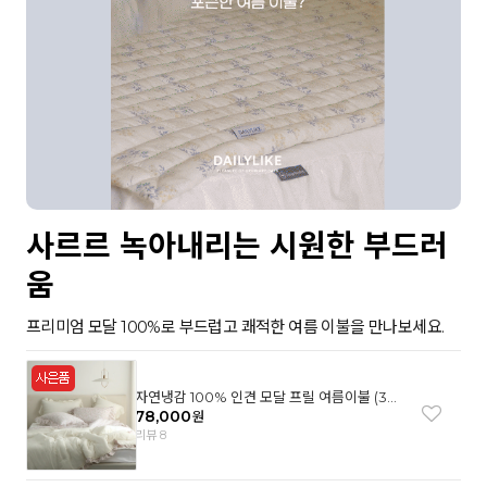
사르르 녹아내리는 시원한 부드러
움
프리미엄 모달 100%로 부드럽고 쾌적한 여름 이불을 만나보세요.
자연냉감 100% 인견 모달 프릴 여름이불 (3컬
러)
78,000
원
리뷰 8