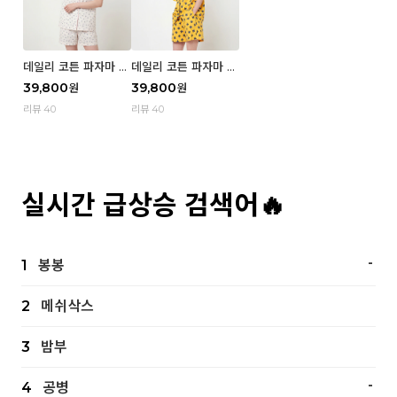
데일리 코튼 파자마 반
데일리 코튼 파자마 반
팔 세트 (우먼) - 02
팔 세트 (우먼) - 01 Mi
39,800
39,800
원
원
Blue cherry
z
리뷰 40
리뷰 40
실시간 급상승 검색어🔥
-
1
봉봉
2
메쉬삭스
3
밤부
-
4
공병