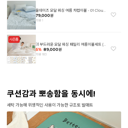
올데이즈 모달 워싱 여름 차렵이불 - 01 Cloud
garden(SS)
79,000
원
리뷰 1
더 부드러운 모달 워싱 패밀리 여름이불세트 (8
컬러)
6
%
89,000
원
리뷰 183
쿠션감과 뽀송함을 동시에!
세탁 가능해 위생적인 사용이 가능한 규조토 발매트