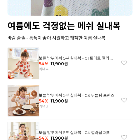
여름에도 걱정없는 메쉬 실내복
바람 솔솔~ 통품이 좋아 시원하고 쾌적한 여름 실내복
보들 밤부메쉬 5부 실내복 - 01 토마토 젤리 베
어
54
%
11,900
원
리뷰 4
보들 밤부메쉬 5부 실내복 - 03 두들링 프렌즈
54
%
11,900
원
리뷰 3
보들 밤부메쉬 5부 실내복 - 04 컬러팝 퍼피
54
%
11,900
원