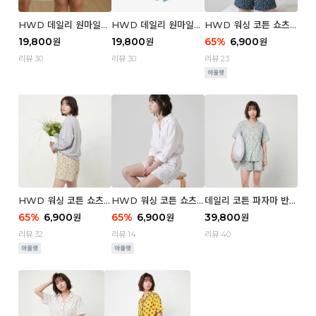
HWD 데일리 원마일
HWD 데일리 원마일
HWD 워싱 코튼 쇼츠
쇼츠 - 03 Poodle (우
쇼츠 - 02 Chouchou
(우먼) - 03 Berry tre
19,800
19,800
65
%
6,900
원
원
원
먼)
(우먼)
e
리뷰 30
리뷰 30
리뷰 23
HWD 워싱 코튼 쇼츠
HWD 워싱 코튼 쇼츠
데일리 코튼 파자마 반팔
(우먼) - 02 Retro flo
(우먼) - 01 Blue whal
세트 (우먼) - 03 Sum
65
%
6,900
65
%
6,900
39,800
원
원
원
wer
e
mer lane
리뷰 32
리뷰 14
리뷰 40