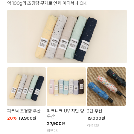
약 100g의 초경량 무게로 언제 어디서나 OK
피크닉 초경량 우산
피크니크 UV 차단 양
3단 우산
우산
20
%
19,900
19,000
원
원
27,900
원
리뷰 138
리뷰 25