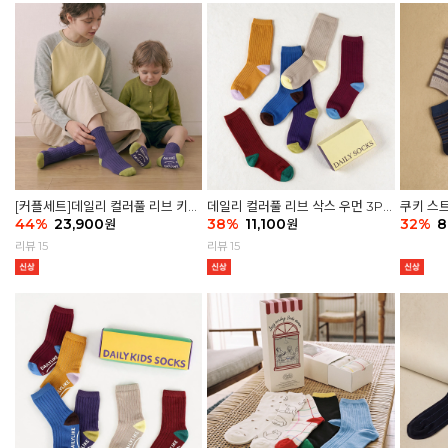
[커플세트]데일리 컬러풀 리브 키즈
데일리 컬러풀 리브 삭스 우먼 3P
쿠키 스트
6P & 우먼3P 삭스세트
44
%
23,900
세트
38
%
11,100
32
%
8
원
원
리뷰 15
리뷰 15