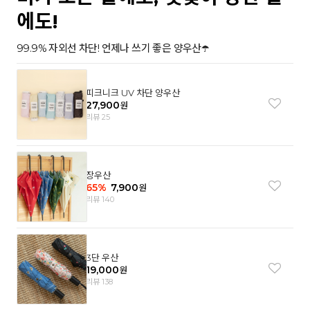
에도!
99.9% 자외선 차단! 언제나 쓰기 좋은 양우산☂️
피크니크 UV 차단 양우산
27,900
원
리뷰 25
장우산
65
%
7,900
원
리뷰 140
3단 우산
19,000
원
리뷰 138