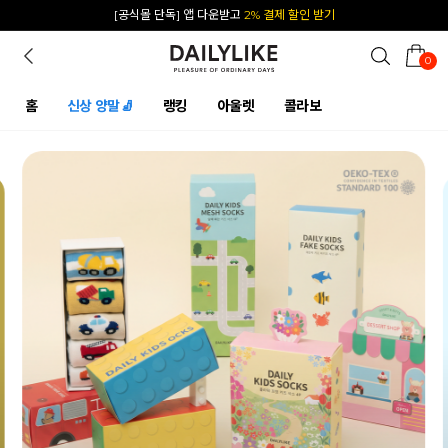
카카오 플친 추가하면
1천원 즉시 할인 쿠폰
0
홈
신상 양말🧦
랭킹
아울렛
콜라보