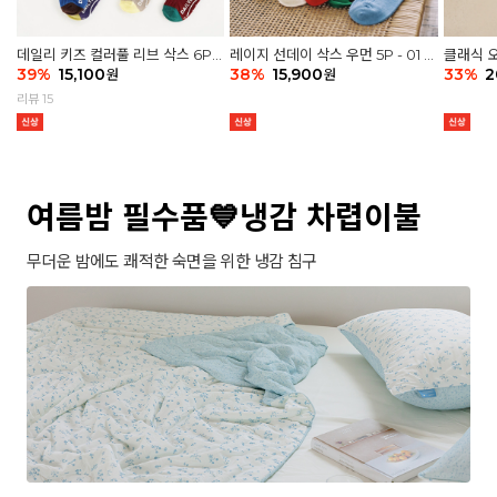
데일리 키즈 컬러풀 리브 삭스 6P -
레이지 선데이 삭스 우먼 5P - 01 G
클래식 오
03 세트
39
%
15,100
athering
38
%
15,900
세트
33
%
2
원
원
리뷰 15
여름밤 필수품💙냉감 차렵이불
무더운 밤에도 쾌적한 숙면을 위한 냉감 침구