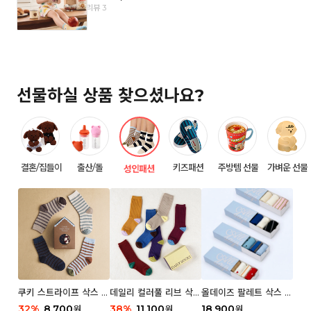
리뷰 3
선물하실 상품 찾으셨나요?
결혼/집들이
출산/돌
키즈패션
주방템 선물
가벼운 선물
성인패션
쿠키 스트라이프 삭스 우
데일리 컬러풀 리브 삭스
올데이즈 팔레트 삭스 우
먼 2P
우먼 3P 세트
먼 5P
32
%
8,700
38
%
11,100
18,900
원
원
원