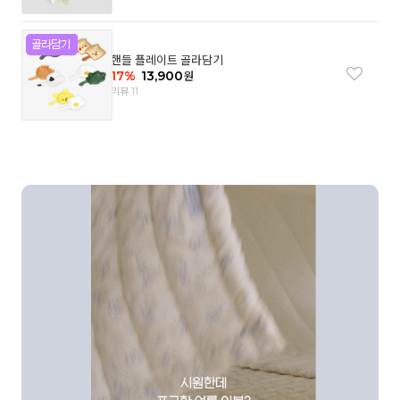
핸들 플레이트 골라담기
17
%
13,900
원
리뷰 11