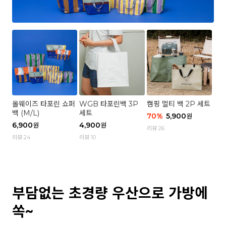
올웨이즈 타포린 쇼퍼
WGB 타포린백 3P
캠핑 멀티 백 2P 세트
백 (M/L)
세트
70
%
5,900
원
6,900
4,900
원
원
리뷰 26
리뷰 24
리뷰 10
부담없는 초경량 우산으로 가방에
쏙~