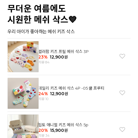
무더운 여름에도
시원한 메쉬 삭스💙
우리 아이가 좋아하는 메쉬 키즈 삭스
컬러팜 키즈 프릴 메쉬 삭스 3P
23
%
12,900
원
리뷰 84
데일리 키즈 메쉬 삭스 4P -05 쿨 프루티
24
%
12,900
원
리뷰 10
팁토 애니멀 키즈 메쉬 삭스 5p
20
%
15,900
원
리뷰 34