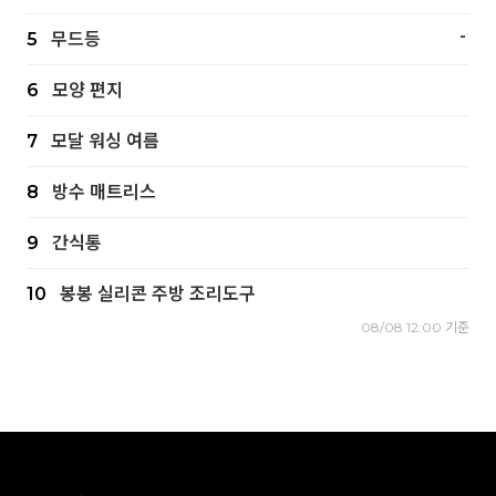
-
5
무드등
6
모양 편지
7
모달 워싱 여름
8
방수 매트리스
9
간식통
10
봉봉 실리콘 주방 조리도구
08/08 12:00 기준