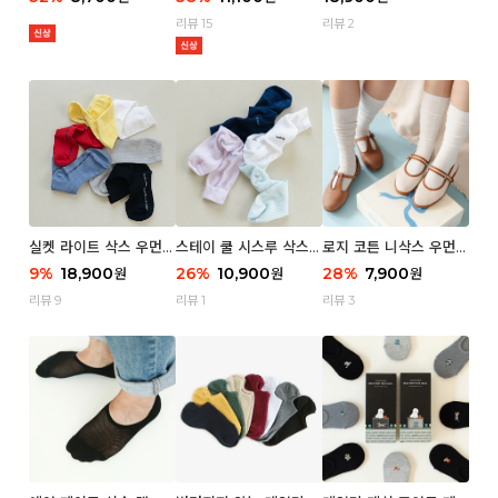
리뷰 15
리뷰 2
실켓 라이트 삭스 우먼 3
스테이 쿨 시스루 삭스
로지 코튼 니삭스 우먼 1
P
우먼 2P
P
9
%
18,900
26
%
10,900
28
%
7,900
원
원
원
리뷰 9
리뷰 1
리뷰 3