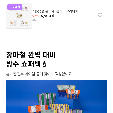
[4,900원 균일가] 유리컵 골라담기
67
%
4,900
원
리뷰 2
장마철 완벽 대비
방수 쇼퍼백💧
휴가철 필수 아이템! 물에 젖어도 걱정없어요