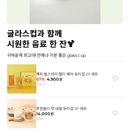
글라스컵과 함께
시원한 음료 한 잔🍹
귀여운게 최고야! 언제나 기분 좋은 glass cup
해피 벌스데이 젤리 베어 유리컵 2P 세트
67
%
4,900
원
리뷰 21
프렌들리 캣 내열 유리컵 2P 세트
14,000
원
리뷰 3