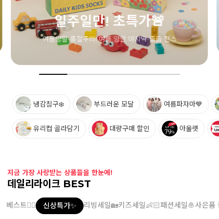
일주일만! 초특가🚨
양말 품절주의! 여름 양말 마지막 줍줍 찬스
냉감침구❄️
부드러운 모달
여름파자마💙
유리컵 골라담기
대량구매 할인
아울렛
지금 가장 사랑받는 상품들을 한눈에!
데일리라이크 BEST
베스트👍🏻
리빙세일🏡
키즈세일👶🏻
패션세일🧆
사은품 
신상특가✨