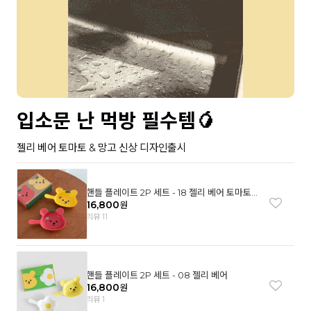
입소문 난 먹방 필수템🥭
젤리 베어 토마토 & 망고 신상 디자인출시
핸들 플레이트 2P 세트 - 18 젤리 베어 토마토
& 망고
16,800
원
리뷰 11
핸들 플레이트 2P 세트 - 08 젤리 베어
16,800
원
리뷰 1