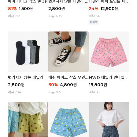
에어 페이크 삭스 맨 3P
벗겨지지 않는 데일리 페
데일리 메쉬 포인트 페이
이크 삭스 (우먼)
크 삭스 우먼 4P
81
%
1,500
2,800
24
%
12,900
원
원
원
리뷰 152
리뷰 493
리뷰 34
벗겨지지 않는 데일리 페
메쉬 페이크 삭스 우먼 3
HWD 데일리 원마일
이크 삭스 (맨)
P
쇼츠 - 04 Aroma (우
2,800
30
%
4,800
19,800
원
원
원
먼)
리뷰 204
리뷰 305
리뷰 30