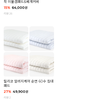
착 이불겸패드&베개커버
15
%
64,000
원
리뷰 26
릴리코 알러지케어 순면 60수 침대
패드
27
%
49,900
원
리뷰 2