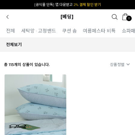
[공식몰 단독] 앱 다운받고
2% 결제 할인 받기
[베딩]
0
전체
세탁망 · 고정밴드
쿠션 솜
여름페스타 비특
쇼파
전체보기
총
115
개의 상품이 있습니다.
상품정렬