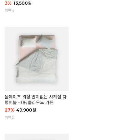
3
%
13,500
원
리뷰 4
올데이즈 워싱 먼지없는 사계절 차
렵이불 - 06 클라우드 가든
27
%
49,900
원
리뷰 2