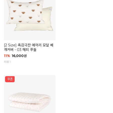
[2 Size] 촉감극찬 에어리 모달 베
개커버 - 03 해피 푸들
11
%
16,000
원
리뷰 1