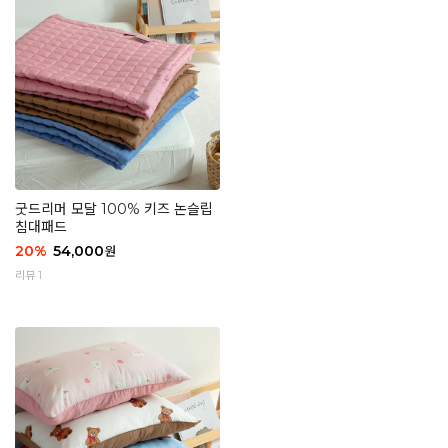
굿드리머 모달 100% 키즈 논슬립
침대패드
20
%
54,000
원
리뷰 1