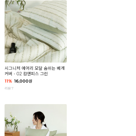
시그니처 에어리 모달 숨쉬는 베개
커버 - 02 캄앤피스 그린
11
%
16,000
원
리뷰 7