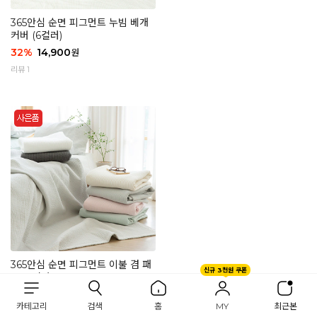
365안심 순면 피그먼트 누빔 베개
커버 (6컬러)
32
%
14,900
원
리뷰 1
365안심 순면 피그먼트 이불 겸 패
신규 3천원 쿠폰
드 (6컬러)
34
%
49,900
원
카테고리
검색
홈
MY
최근본
리뷰 3