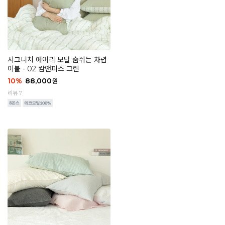
시그니처 에어리 모달 숨쉬는 차렵
이불 - 02 캄앤피스 그린
10
%
88,000
원
리뷰 7