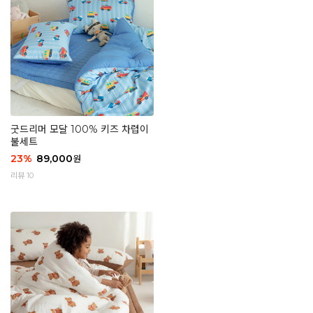
굿드리머 모달 100% 키즈 차렵이
불세트
23
%
89,000
원
리뷰 10