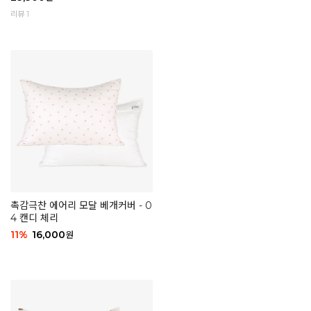
리뷰 1
촉감극찬 에어리 모달 베개커버 - 0
4 캔디 체리
11
%
16,000
원