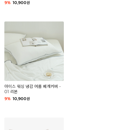
9
%
10,900
원
아이스 워싱 냉감 여름 베개커버 -
01 리본
9
%
10,900
원