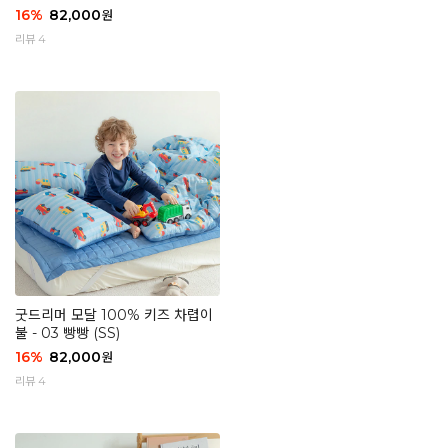
16
%
82,000
원
리뷰 4
굿드리머 모달 100% 키즈 차렵이
불 - 03 빵빵 (SS)
16
%
82,000
원
리뷰 4