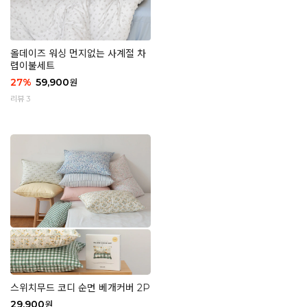
올데이즈 워싱 먼지없는 사계절 차
렵이불세트
27
%
59,900
원
리뷰 3
스위치무드 코디 순면 베개커버 2P
29,900
원