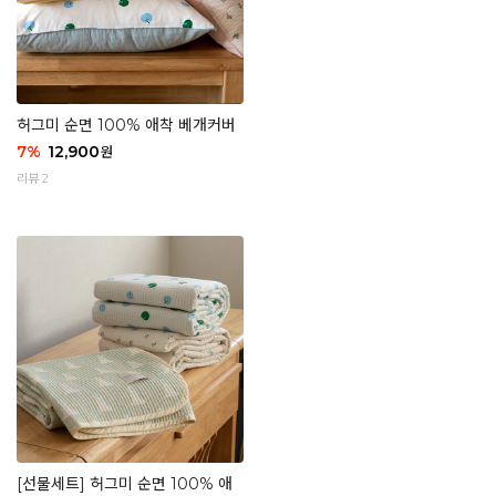
허그미 순면 100% 애착 베개커버
7
%
12,900
원
리뷰 2
[선물세트] 허그미 순면 100% 애