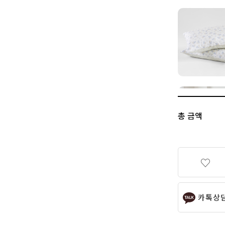
총 금액
카톡상