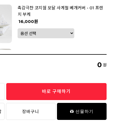
촉감극찬 코지웜 모달 사계절 베개커버 - 01 프렌
치 부케
16,000원
촉감극찬 코지웜 모달 사계절 차렵이불 - 01 프렌
치 부케
0
원
88,000원
바로 구매하기
프리미엄 다운필 베개솜
20,900원
담
장바구니
선물하기