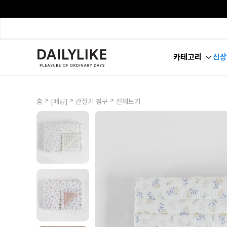
카테고리
신상
>
>
>
홈
[베딩]
간절기 침구
전체보기