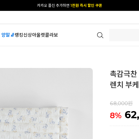
카카오 플친 추가하면
1천원 즉시 할인 쿠폰
[공식몰 단독] 앱 다운받고
2% 결제 할인 받기
 양말🧦
랭킹
신상
아울렛
콜라보
촉감극찬 
렌치 부케
68,000원
62
8
%