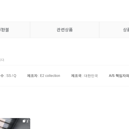
/환불
관련상품
상
다.
치수
: SS / Q
제조자
: E2 collection
제조국
: 대한민국
A/S 책임자