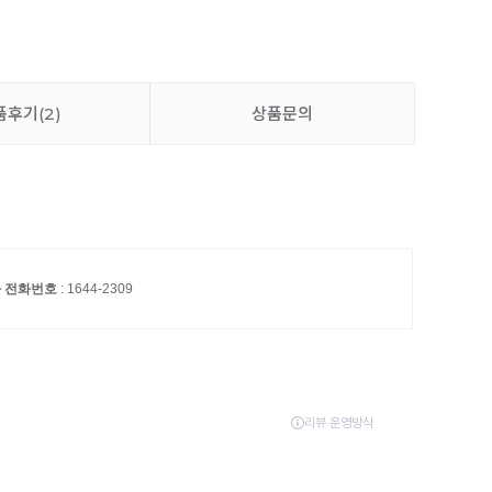
이불 세탁망 대형 (90x90cm)
6,500원
품후기
(2)
상품문의
밀림방지 패드 고정밴드 (4P)
7,900원
추가 담기
와 전화번호
: 1644-2309