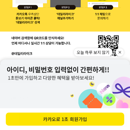
오늘 하루 보지 않기
상품 고시 정보
종류
마이 버디 인형 키링
카카오로
1초 회원가입
바로 구매하기
소재
폴리에스터, 금속