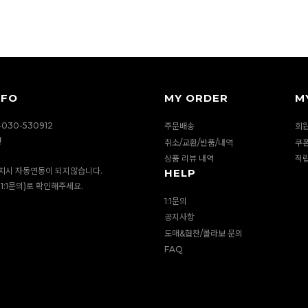
NFO
MY ORDER
M
030-530912
주문배송
회
션
취소/교환/반품/내역
쿠
상품 리뷰 내역
적
치시 자동연동이 되지않습니다.
HELP
1:1문의)로 확인해주세요.
1:1문의
공지사항
도매&협찬/콜라보 문의
FAQ