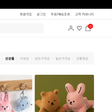
회원가입
로그인
주문/배송조회
고객 커뮤니티
0
신상품
리뷰순
낮은가격순
높은가격순
상품명순