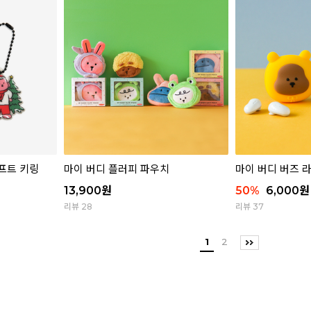
프트 키링
마이 버디 플러피 파우치
마이 버디 버즈 
13,900
원
50
%
6,000
원
리뷰 28
리뷰 37
1
2