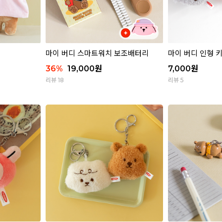
마이 버디 스마트워치 보조배터리
마이 버디 인형 키링
36
%
19,000
원
7,000
원
리뷰 18
리뷰 5