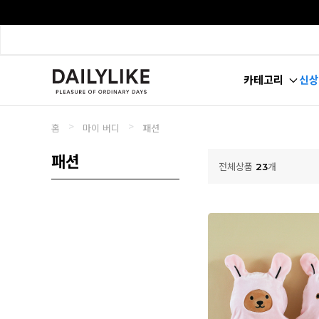
카테고리
신상
>
>
홈
마이 버디
패션
패션
전체상품
23
개