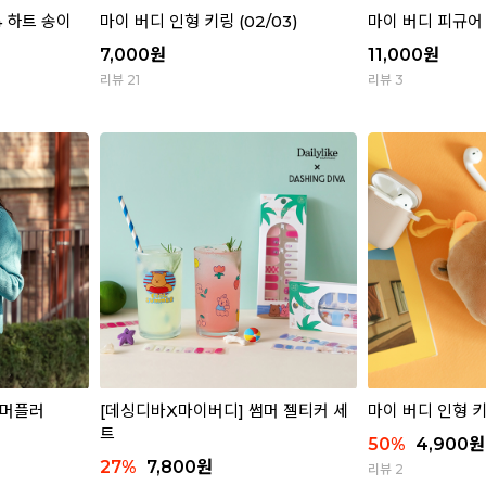
4 하트 송이
마이 버디 인형 키링 (02/03)
마이 버디 피규어 
7,000
원
11,000
원
리뷰 21
리뷰 3
 머플러
[데싱디바X마이버디] 썸머 젤티커 세
마이 버디 인형 키링
트
50
%
4,900
원
27
%
7,800
원
리뷰 2