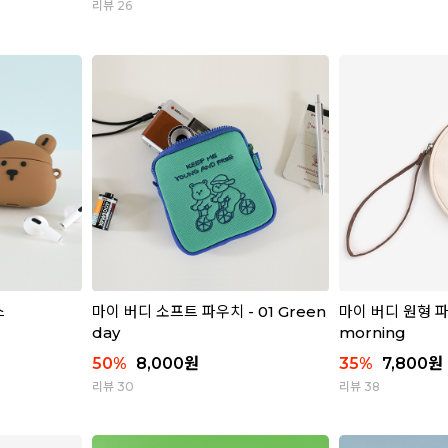
리뷰 26
스
마이 버디 소프트 파우치 - 01 Green
마이 버디 원형 파우
day
morning
50
%
8,000
원
35
%
7,800
원
리뷰 30
리뷰 38