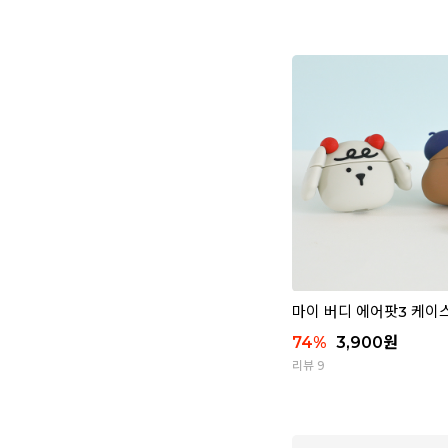
마이 버디 에어팟3 케이
74
%
3,900
원
리뷰 9