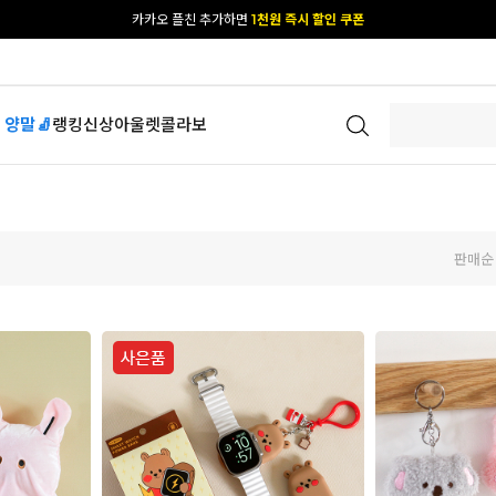
카카오 플친 추가하면
1천원 즉시 할인 쿠폰
[공식몰 단독] 앱 다운받고
2% 결제 할인 받기
 양말🧦
랭킹
신상
아울렛
콜라보
판매순