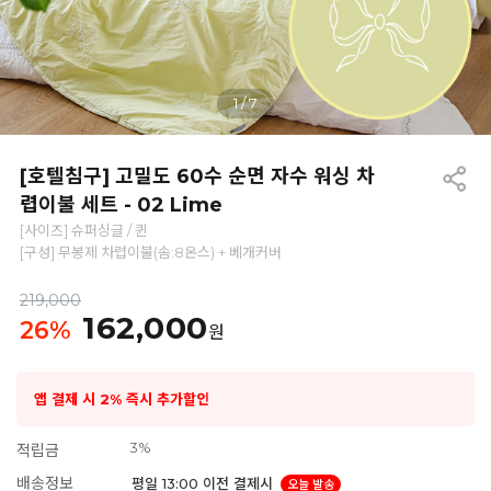
1
/
7
[호텔침구] 고밀도 60수 순면 자수 워싱 차
렵이불 세트 - 02 Lime
[사이즈] 슈퍼싱글 / 퀸
[구성] 무봉제 차렵이불(솜:8온스) + 베개커버
219,000
162,000
26
%
원
앱 결제 시 2% 즉시 추가할인
3%
적립금
배송정보
평일 13:00 이전 결제시
오늘 발송