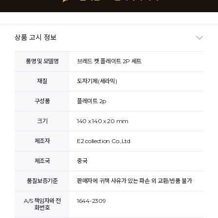
상품 고시 정보
품명 및 모델명
브레드 캣 플레이트 2P 세트
재질
도자기제(세라믹)
구성품
플레이트 2p
크기
140 x 140 x 20 mm
제조자
E2 collection Co.,Ltd
제조국
중국
품질보증기준
판매자에 귀책 사유가 있는 파손 외 교환/반품 불가
A/S 책임자와 전
1644-2309
화번호