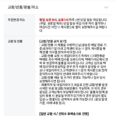
교환/반품/환불/취소
주문변경/취소
평일 오전 9시, 오후 1시
하루 2번 당일 발송 마감됩니다.
(주말, 공휴일 제외) 당일 발송 마감 이후 처리 불가하니
마감시간 이전 1:1 게시판으로 필히 요청해주시길 바랍니
다.
교환 및 반품
[교환/반품 공지 보기]
- 교환/반품 시 제품을 수령하신 날(운송장 배달 완료 기
준)로부터 7일 이내 고객센터 또는 1:1 문의 게시판을 통
해 반품 의사를 밝혀주셔야 합니다.
- 교환/반품 요청 시 데일리라이크 측에서 CJ대한통운
택배로 회수 택배 접수를 도와드리며, 택배기사님께서 연
락 후 방문하여 물품을 회수하십니다. 고객님 임의로 택
배 접수하여 반송하실 경우 추가 비용이 발생할 수 있사
오니 데일리라이크 고객센터나 1:1 문의 게시판으로 먼저
문의하시어 직원의 안내에 따라주시기 바랍니다.
- 교환/반품 배송 및 수거지 변경도 가능하니 접수 당시
요청해주시면 됩니다.
- 제품하자 및 데일리라이크 과실로 인한 교환/반품 발생
시에만 무료 맞교환/무료반품이 가능하며, 이 외의 경우
운임은 고객님께서 부담해주셔야 합니다. 물품과 함께 운
임비 동봉 시 분실될 우려가 있기에 이 경우 운임비 별도
입금 or 환불되는 금액에서 공제 가능합니다. (운임 발생
기준, 아래 내용 참고)
[일반 교환 시 / 선회수 후배송으로 진행]