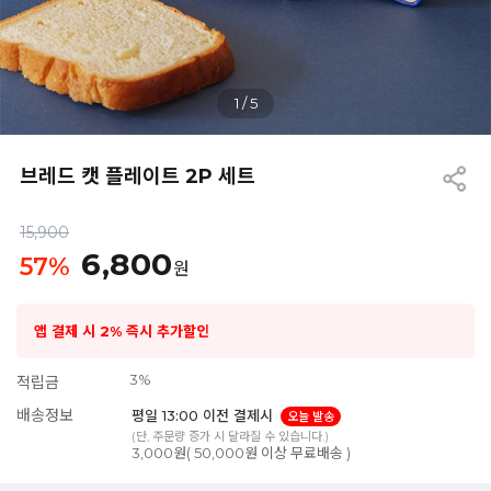
1
/
5
브레드 캣 플레이트 2P 세트
15,900
6,800
57
%
원
앱 결제 시 2% 즉시 추가할인
3%
적립금
배송정보
평일 13:00 이전 결제시
오늘 발송
(단, 주문량 증가 시 달라질 수 있습니다.)
3,000원( 50,000원 이상 무료배송 )