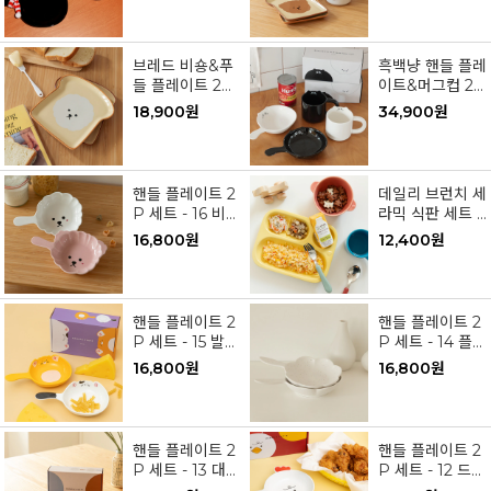
브레드 비숑&푸
흑백냥 핸들 플레
들 플레이트 2P
이트&머그컵 2P
세트
세트
18,900원
34,900원
핸들 플레이트 2
데일리 브런치 세
P 세트 - 16 비숑
라믹 식판 세트 -
&푸들 (러브 에
01 팝핑캔디
16,800원
12,400원
디션)
핸들 플레이트 2
핸들 플레이트 2
P 세트 - 15 발라
P 세트 - 14 플라
당 캣츠
워 그레인
16,800원
16,800원
핸들 플레이트 2
핸들 플레이트 2
P 세트 - 13 대니
P 세트 - 12 드로
쉬 컬러(Danish
잉 치킨