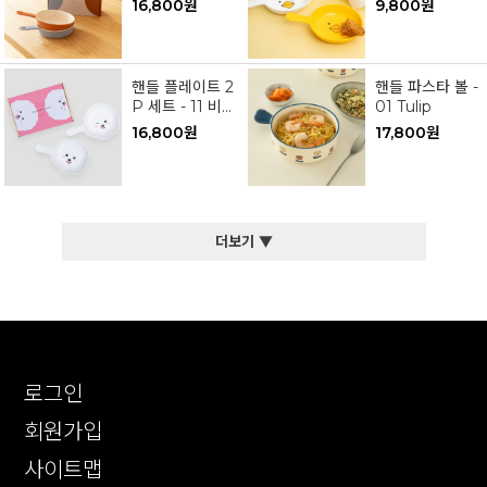
16,800원
9,800원
color)
핸들 플레이트 2
핸들 파스타 볼 -
P 세트 - 11 비숑
01 Tulip
프렌즈
16,800원
17,800원
더보기 ▼
로그인
회원가입
사이트맵