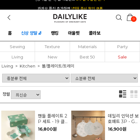
카카오 플친 추가하면
1천원 즉시 할인 쿠폰
0
홈
신상 양말🧦
랭킹
아울렛
콜라보
Sewing
Texture
Materials
Party
Living
New
Best 50
Sale
Living
Kitchen
볼/플레이트/트레이
정렬
핸들 플레이트 2
데일리 인덕션 보
P 세트 - 19 클로
호매트 3P - Gr
버
eenish Garde
16,800원
16,900원
n