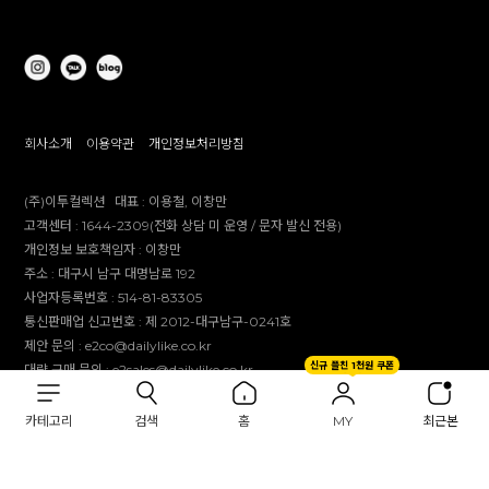
회사소개
이용약관
개인정보처리방침
(주)이투컬렉션
대표 :
이용철, 이창만
고객센터 :
1644-2309(전화 상담 미 운영 / 문자 발신 전용)
개인정보 보호책임자 :
이창만
주소 :
대구시 남구 대명남로 192
사업자등록번호 :
514-81-83305
통신판매업 신고번호 :
제 2012-대구남구-0241호
제안 문의 : e2co@dailylike.co.kr
신규 플친 1천원 쿠폰
대량 구매 문의 : e2sales@dailylike.co.kr
Overseas business : dailylike@e2collection.com
FAX :
053-651-2309
카테고리
검색
홈
MY
최근본
Copyright Dailylike All rights reserved.