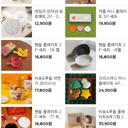
데일리 인덕션 보
커플 미니 플레이
호매트 2P - 03
트 3P 세트
버니 가든
12,900원
19,900원
핸들 플레이트 2
핸들 플레이트 2
P 세트 - 18 젤
P 세트 - 리틀 포
리 베어 토마토
니
16,800원
16,800원
& 망고
비숑&푸들 라면
크리스마스 미니
기 (800ml)
플레이트 4P 세
트
17,800원
24,900원
핸들 플레이트 2
비숑&푸들 플레
P 세트 - 17 흑백
이트&머그컵 2P
냥 (윈터 에디션)
세트
16,800원
35,900원