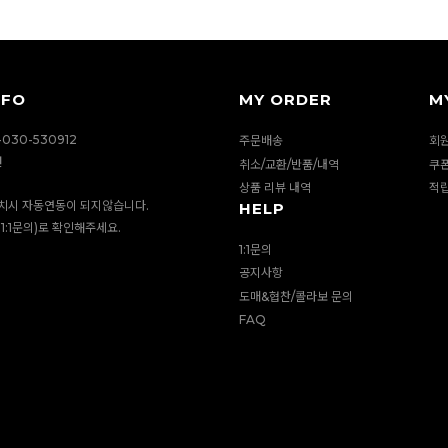
NFO
MY ORDER
M
030-530912
주문배송
회
션
취소/교환/반품/내역
쿠
상품 리뷰 내역
적
치시 자동연동이 되지않습니다.
HELP
1:1문의)로 확인해주세요.
1:1문의
공지사항
도매&협찬/콜라보 문의
FAQ