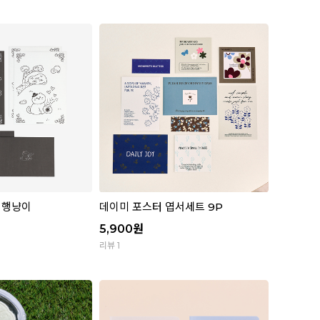
5 행냥이
데이미 포스터 엽서세트 9P
5,900
원
리뷰 1