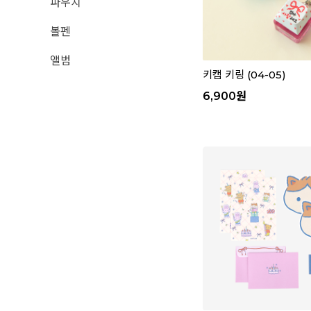
파우치
볼펜
앨범
키캡 키링 (04-05)
6,900
원