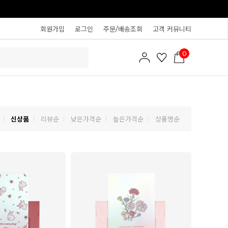
회원가입
로그인
주문/배송조회
고객 커뮤니티
0
신상품
리뷰순
낮은가격순
높은가격순
상품명순