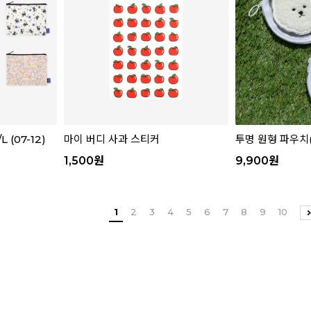
 (07-12)
마이 버디 사과 스티커
투명 원형 파우치(0
1,500
원
9,900
원
1
2
3
4
5
6
7
8
9
10