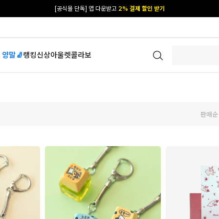
카카오 플친 추가하면
1천원 즉시 할인 쿠폰
[공식몰 단독] 앱 다운받고
2% 결제 할인 받기
 양말🧦
랭킹
신상
아울렛
콜라보
판매순