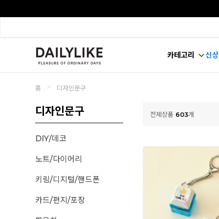
카테고리
신상
>
홈
디자인문구
디자인문구
전체상품
603
개
DIY/데코
노트/다이어리
키링/디지털/핸드폰
카드/편지/포장