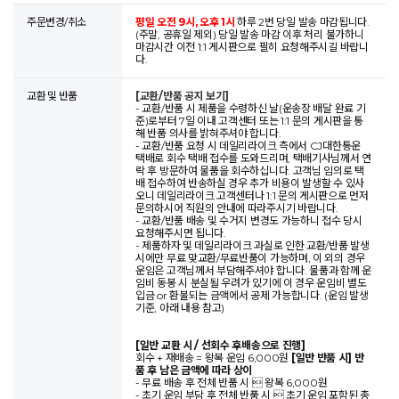
주문변경/취소
평일 오전 9시, 오후 1시
하루 2번 당일 발송 마감됩니다.
(주말, 공휴일 제외) 당일 발송 마감 이후 처리 불가하니
마감시간 이전 1:1 게시판으로 필히 요청해주시길 바랍니
다.
교환 및 반품
[교환/반품 공지 보기]
- 교환/반품 시 제품을 수령하신 날(운송장 배달 완료 기
준)로부터 7일 이내 고객센터 또는 1:1 문의 게시판을 통
해 반품 의사를 밝혀주셔야 합니다.
- 교환/반품 요청 시 데일리라이크 측에서 CJ대한통운
택배로 회수 택배 접수를 도와드리며, 택배기사님께서 연
락 후 방문하여 물품을 회수하십니다. 고객님 임의로 택
배 접수하여 반송하실 경우 추가 비용이 발생할 수 있사
오니 데일리라이크 고객센터나 1:1 문의 게시판으로 먼저
문의하시어 직원의 안내에 따라주시기 바랍니다.
- 교환/반품 배송 및 수거지 변경도 가능하니 접수 당시
요청해주시면 됩니다.
- 제품하자 및 데일리라이크 과실로 인한 교환/반품 발생
시에만 무료 맞교환/무료반품이 가능하며, 이 외의 경우
운임은 고객님께서 부담해주셔야 합니다. 물품과 함께 운
임비 동봉 시 분실될 우려가 있기에 이 경우 운임비 별도
입금 or 환불되는 금액에서 공제 가능합니다. (운임 발생
기준, 아래 내용 참고)
[일반 교환 시 / 선회수 후배송으로 진행]
회수 + 재배송 = 왕복 운임 6,000원
[일반 반품 시] 반
품 후 남은 금액에 따라 상이
- 무료 배송 후 전체 반품 시  왕복 6,000원
- 초기 운임 부담 후 전체 반품 시  초기 운임 포함된 총