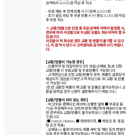
금액에서 6,000원 차감 후 취소
- 무료 배송 후 전체 반품 시  왕복 6,000원
- 초기 운임 부담 후 부분 반품 시  편도 3,000원 차감
후 부분 취소
※ 교환/반품으로 인한 총 주문금액에 차액이 발생할 시,
경우에 따라 사은품으로 지급된 상품도 회수되어야 할 수
있습니다.
사은품이 미 회수된 경우 교환 및 반품이 불가할 수 있으
니, 이 점 역시 반드시 고객센터로 문의해주시기 바랍니
다.
[교환/반품이 가능한 경우]
- 상품하자 및 데일리라이크의 과실(오배송 등)로 인한
교환/반품 시 무료교환 및 무료반품이 가능합니다.
- 고객변심으로 인한 교환/반품의 경우, 제품의 겉포장이
훼손되지 않았을 시에만 고객 부담으로 1회 교환 및 반품
이 가능합니다.
(한 번 교환한 제품의 재 교환 및 반품은 불가능하오니 교
환을 원하실 경우 신중히 결정해주시기 바랍니다.)
[교환/반품이 되지 않는 경우]
- 마 단위로 판매되는 패브릭(상품명 앞에 ■ 부호로 표
기)은 주문해주시는 단위에 맞춰 재단하여 배송되므로 어
떤 경우에도 교환/반품이 불가능하오니 신중한 구매 부탁
드립니다.
(■ cotton ribbon, ■ 웨빙테이프, ■ 웨빙끈 등, 동일
한 조건 적용)
- 오배송 or 불량이더라도 제품 세탁 및 재단 등의 변형이
있을 경우 반품이 불가능하오니 번거로우시더라도 제작