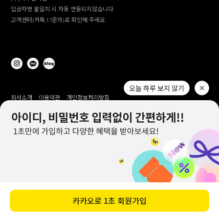
입금자명 불일치 시 자동 연동되지않습니다.
고객센터(카톡,1:1문의)로 확인해 주세요.
회사소개
이용약관
개인정보처리방침
(주)이투컬렉션
대표 :
이용철, 이창만
고객센터 :
1644-2309(전화 상담 미 운영 / 문자 발신 전용)
개인정보 보호책임자 :
이창만
주소 :
대구시 남구 대명남로 192
사업자등록번호 :
514-81-83305
통신판매업 신고번호 :
제 2012-대구남구-0241호
제안 문의 : e2co@dailylike.co.kr
대량 구매 문의 : e2sales@dailylike.co.kr
바로 구매하기
Overseas business : dailylike@e2collection.com