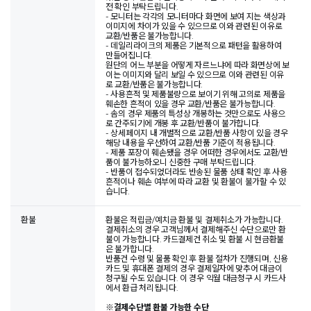
전 확인 부탁드립니다.
- 모니터는 각각의 모니터마다 화면에 보여 지는 색상과
이미지에 차이가 있을 수 있으므로 이와 관련된 이유로
교환/반품은 불가능합니다.
- 데일리라이크의 제품은 기본적으로 패턴을 활용하여
만들어집니다.
원단의 어느 부분을 어떻게 자르느냐에 따라 화면상에 보
이는 이미지와 달리 보일 수 있으므로 이와 관련된 이유
로 교환/반품은 불가능합니다.
- 사용흔적 및 제품불량으로 보이기 위해 고의로 제품을
훼손한 흔적이 있을 경우 교환/반품은 불가능합니다.
- 솜의 경우 제품의 특성상 개봉하는 것만으로도 사용으
로 간주되기에 개봉 후 교환/반품이 불가합니다.
- 상세페이지 내 개별적으로 교환/반품 사항이 있을 경우
해당 내용을 우선하여 교환/반품 기준이 적용됩니다.
- 제품 포장이 훼손됐을 경우 어떠한 경우에서도 교환/반
품이 불가능하오니 신중한 구매 부탁드립니다.
- 반품이 접수되었더라도 반송된 물품 상태 확인 후 사용
흔적이나 훼손 여부에 따라 교환 및 환불이 불가할 수 있
습니다.
환불
환불은 적립금/예치금 환불 및 결제취소가 가능합니다.
결제취소의 경우 고객님께서 결제해주신 수단으로만 환
불이 가능합니다. 카드결제건 취소 및 환불 시 현금환불
은 불가합니다.
반품건 수령 및 물품 확인 후 환불 절차가 진행되며, 신용
카드 및 휴대폰 결제의 경우 결제일자에 맞추어 대금이
청구될 수도 있습니다. 이 경우 익월 대금청구 시 카드사
에서 환급 처리됩니다.
※
결제수단별 환불 가능한 수단