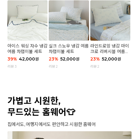
아이스 워싱 자수 냉감
실크 스노우 냉감 여름
라인드로잉 냉감 마이
여름 차렵이불 세트
차렵이불 세트
크로 리버시블 여름이
불 세트
39
%
42,000
23
%
52,000
23
%
52,000
원
원
원
리뷰 3
리뷰 2
리뷰 2
가볍고 시원한,
무드있는 홈웨어👕
집에서도, 여행지에서도 편안하고 시원한 홈웨어