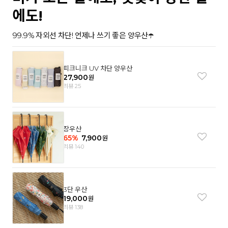
에도!
99.9% 자외선 차단! 언제나 쓰기 좋은 양우산☂️
피크니크 UV 차단 양우산
27,900
원
리뷰 25
장우산
65
%
7,900
원
리뷰 140
3단 우산
19,000
원
리뷰 138