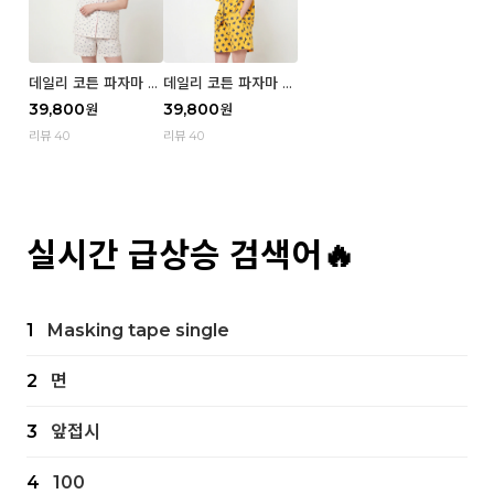
데일리 코튼 파자마 반
데일리 코튼 파자마 반
팔 세트 (우먼) - 02
팔 세트 (우먼) - 01 Mi
39,800
39,800
원
원
Blue cherry
z
리뷰 40
리뷰 40
실시간 급상승 검색어🔥
1
Masking tape single
2
면
3
앞접시
4
100