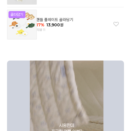
핸들 플레이트 골라담기
17
%
13,900
원
리뷰 11