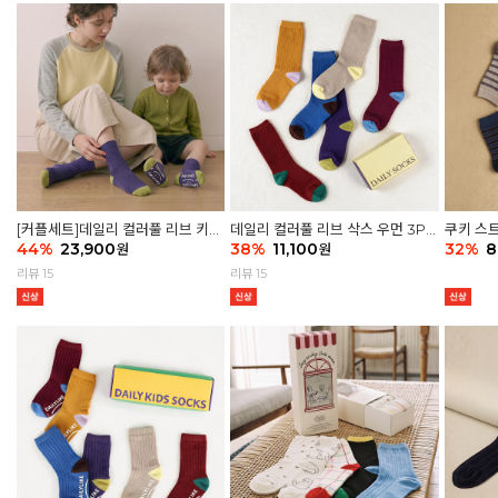
[커플세트]데일리 컬러풀 리브 키즈
데일리 컬러풀 리브 삭스 우먼 3P
쿠키 스트
6P & 우먼3P 삭스세트
44
%
23,900
세트
38
%
11,100
32
%
8
원
원
리뷰 15
리뷰 15