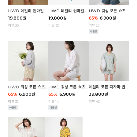
HWD 데일리 원마일
HWD 데일리 원마일
HWD 워싱 코튼 쇼츠
쇼츠 - 03 Poodle (우
쇼츠 - 02 Chouchou
(우먼) - 03 Berry tre
19,800
19,800
65
%
6,900
원
원
원
먼)
(우먼)
e
리뷰 30
리뷰 30
리뷰 23
HWD 워싱 코튼 쇼츠
HWD 워싱 코튼 쇼츠
데일리 코튼 파자마 반팔
(우먼) - 02 Retro flo
(우먼) - 01 Blue whal
세트 (우먼) - 03 Sum
65
%
6,900
65
%
6,900
39,800
원
원
원
wer
e
mer lane
리뷰 32
리뷰 14
리뷰 40