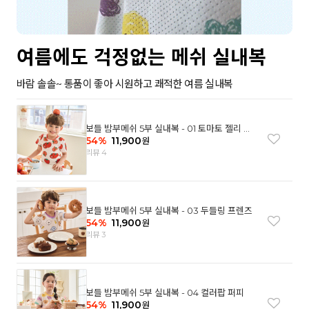
여름에도 걱정없는 메쉬 실내복
바람 솔솔~ 통품이 좋아 시원하고 쾌적한 여름 실내복
보들 밤부메쉬 5부 실내복 - 01 토마토 젤리 베
어
54
%
11,900
원
리뷰 4
보들 밤부메쉬 5부 실내복 - 03 두들링 프렌즈
54
%
11,900
원
리뷰 3
보들 밤부메쉬 5부 실내복 - 04 컬러팝 퍼피
54
%
11,900
원