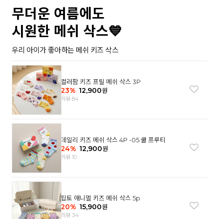
무더운 여름에도
시원한 메쉬 삭스💙
우리 아이가 좋아하는 메쉬 키즈 삭스
컬러팜 키즈 프릴 메쉬 삭스 3P
23
%
12,900
원
리뷰 84
데일리 키즈 메쉬 삭스 4P -05 쿨 프루티
24
%
12,900
원
리뷰 10
팁토 애니멀 키즈 메쉬 삭스 5p
20
%
15,900
원
리뷰 34