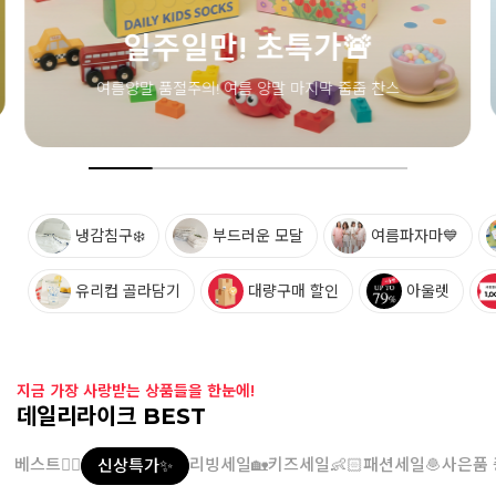
일주일만! 초특가🚨
여름양말 품절주의! 여름 양말 마지막 줍줍 찬스
냉감침구❄️
부드러운 모달
여름파자마💙
유리컵 골라담기
대량구매 할인
아울렛
지금 가장 사랑받는 상품들을 한눈에!
데일리라이크 BEST
베스트👍🏻
리빙세일🏡
키즈세일👶🏻
패션세일🧆
사은품 
신상특가✨