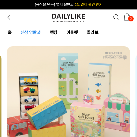
카카오 플친 추가하면
1천원 즉시 할인 쿠폰
0
홈
신상 양말🧦
랭킹
아울렛
콜라보