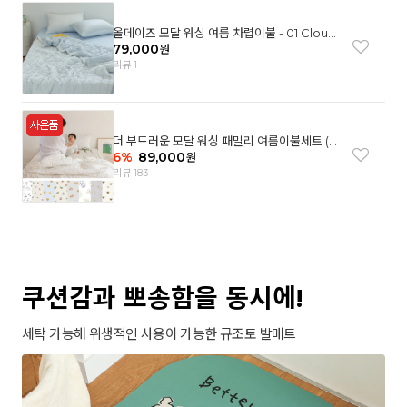
올데이즈 모달 워싱 여름 차렵이불 - 01 Cloud
garden(SS)
79,000
원
리뷰 1
더 부드러운 모달 워싱 패밀리 여름이불세트 (8
컬러)
6
%
89,000
원
리뷰 183
쿠션감과 뽀송함을 동시에!
세탁 가능해 위생적인 사용이 가능한 규조토 발매트