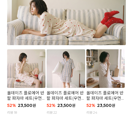
올데이즈 플로에어 반
올데이즈 플로에어 반
올데이즈 플로에어 반
팔 파자마 세트(우먼)
팔 파자마 세트(우먼)
팔 파자마 세트(우먼)
- 04 하트 컨페티
- 03 브리즈 스트라이
- 01 포슬 가든
52
%
23,500
52
%
23,500
52
%
23,500
원
원
원
프
리뷰 18
리뷰 22
리뷰 24