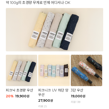
약 100g의 초경량 무게로 언제 어디서나 OK
피크닉 초경량 우산
피크니크 UV 차단 양
3단 우산
우산
20
%
19,900
19,000
원
원
27,900
원
리뷰 138
리뷰 25