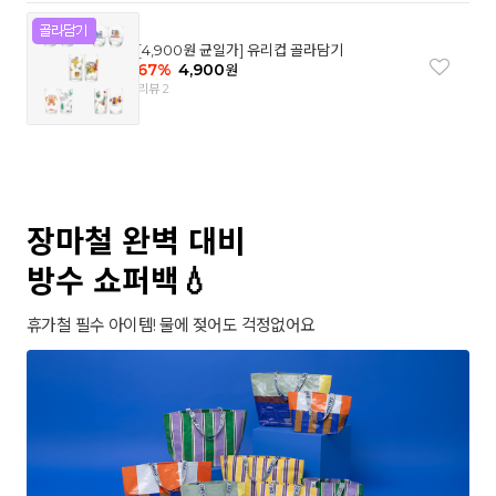
[4,900원 균일가] 유리컵 골라담기
67
%
4,900
원
리뷰 2
장마철 완벽 대비
방수 쇼퍼백💧
휴가철 필수 아이템! 물에 젖어도 걱정없어요