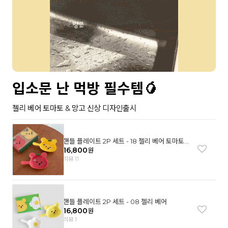
입소문 난 먹방 필수템🥭
젤리 베어 토마토 & 망고 신상 디자인출시
핸들 플레이트 2P 세트 - 18 젤리 베어 토마토
& 망고
16,800
원
리뷰 11
핸들 플레이트 2P 세트 - 08 젤리 베어
16,800
원
리뷰 1