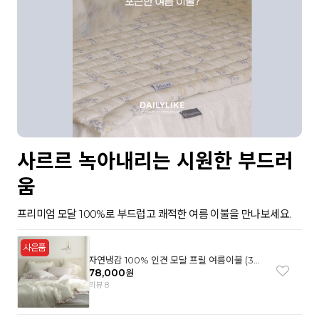
사르르 녹아내리는 시원한 부드러
움
프리미엄 모달 100%로 부드럽고 쾌적한 여름 이불을 만나보세요.
자연냉감 100% 인견 모달 프릴 여름이불 (3컬
러)
78,000
원
리뷰 8