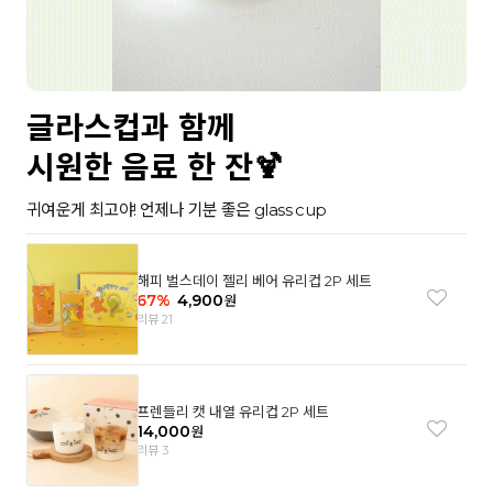
글라스컵과 함께
시원한 음료 한 잔🍹
귀여운게 최고야! 언제나 기분 좋은 glass cup
해피 벌스데이 젤리 베어 유리컵 2P 세트
67
%
4,900
원
리뷰 21
프렌들리 캣 내열 유리컵 2P 세트
14,000
원
리뷰 3