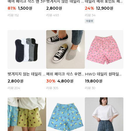
에어 페이크 삭스 맨 3P
벗겨지지 않는 데일리 페
데일리 메쉬 포인트 페이
이크 삭스 (우먼)
크 삭스 우먼 4P
81
%
1,500
2,800
24
%
12,900
원
원
원
리뷰 152
리뷰 493
리뷰 34
벗겨지지 않는 데일리 페
메쉬 페이크 삭스 우먼 3
HWD 데일리 원마일
이크 삭스 (맨)
P
쇼츠 - 04 Aroma (우
2,800
30
%
4,800
19,800
원
원
원
먼)
리뷰 204
리뷰 305
리뷰 30