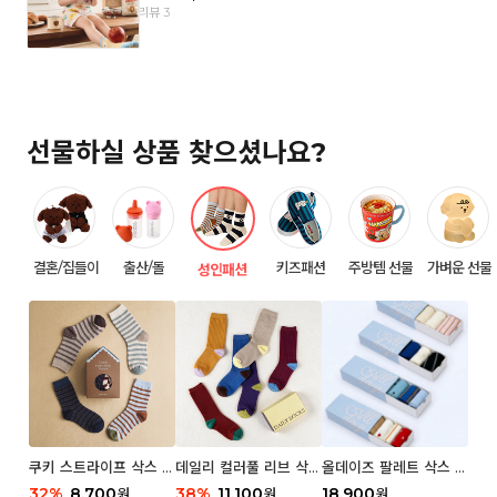
리뷰 3
선물하실 상품 찾으셨나요?
결혼/집들이
출산/돌
키즈패션
주방템 선물
가벼운 선물
성인패션
쿠키 스트라이프 삭스 우
데일리 컬러풀 리브 삭스
올데이즈 팔레트 삭스 우
먼 2P
우먼 3P 세트
먼 5P
32
%
8,700
38
%
11,100
18,900
원
원
원