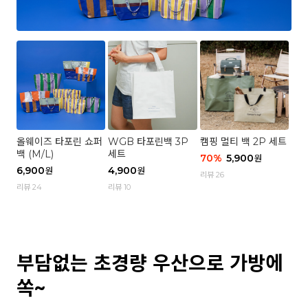
올웨이즈 타포린 쇼퍼
WGB 타포린백 3P
캠핑 멀티 백 2P 세트
백 (M/L)
세트
70
%
5,900
원
6,900
4,900
원
원
리뷰 26
리뷰 24
리뷰 10
부담없는 초경량 우산으로 가방에
쏙~