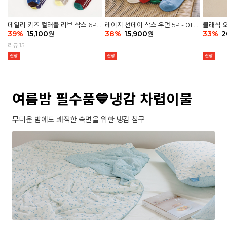
데일리 키즈 컬러풀 리브 삭스 6P -
레이지 선데이 삭스 우먼 5P - 01 G
클래식 오
03 세트
39
%
15,100
athering
38
%
15,900
세트
33
%
2
원
원
리뷰 15
여름밤 필수품💙냉감 차렵이불
무더운 밤에도 쾌적한 숙면을 위한 냉감 침구