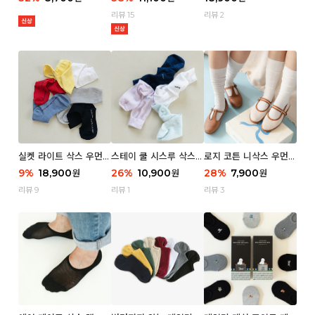
리뷰 15
리뷰 2
실켓 라이트 삭스 우먼 3
스테이 쿨 시스루 삭스
로지 코튼 니삭스 우먼 1
P
우먼 2P
P
9
%
18,900
26
%
10,900
28
%
7,900
원
원
원
리뷰 9
리뷰 1
리뷰 3