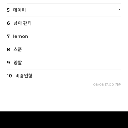
-
5
데이미
6
남아 팬티
7
lemon
8
스푼
9
양말
10
비숑인형
08/08 17:00 기준