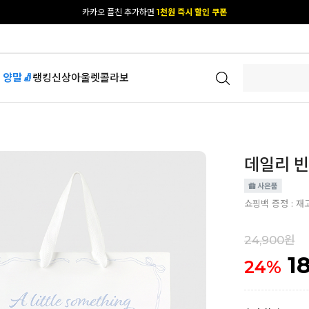
카카오 플친 추가하면
1천원 즉시 할인 쿠폰
[공식몰 단독] 앱 다운받고
2% 결제 할인 받기
 양말🧦
랭킹
신상
아울렛
콜라보
데일리 빈
쇼핑백 증정 : 재
24,900원
1
24
%