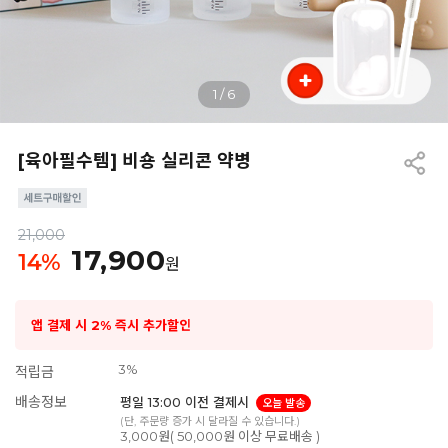
1
/
6
[육아필수템] 비숑 실리콘 약병
21,000
17,900
14
%
원
앱 결제 시 2% 즉시 추가할인
3%
적립금
배송정보
평일 13:00 이전 결제시
오늘 발송
(단, 주문량 증가 시 달라질 수 있습니다.)
3,000원( 50,000원 이상 무료배송 )