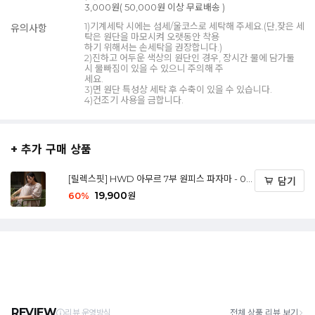
3,000원( 50,000원 이상 무료배송 )
1)기계세탁 시에는 섬세/울코스로 세탁해 주세요.(단,잦은 세
유의사항
탁은 원단을 마모시켜 오랫동안 착용
하기 위해서는 손세탁을 권장합니다.)
2)진하고 어두운 색상의 원단인 경우, 장시간 물에 담가둘
시 물빠짐이 있을 수 있으니 주의해 주
세요.
3)면 원단 특성상 세탁 후 수축이 있을 수 있습니다.
4)건조기 사용을 금합니다.
+ 추가 구매 상품
[릴렉스핏] HWD 아무르 7부 원피스 파자마 - 02
담기
Soft flower (M/L)
19,900
60
%
원