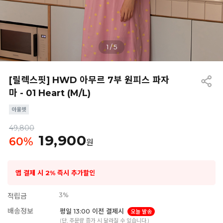
1
/
5
[릴렉스핏] HWD 아무르 7부 원피스 파자
마 - 01 Heart (M/L)
49,800
19,900
60
%
원
앱 결제 시 2% 즉시 추가할인
3%
적립금
배송정보
평일 13:00 이전 결제시
오늘 발송
(단, 주문량 증가 시 달라질 수 있습니다.)