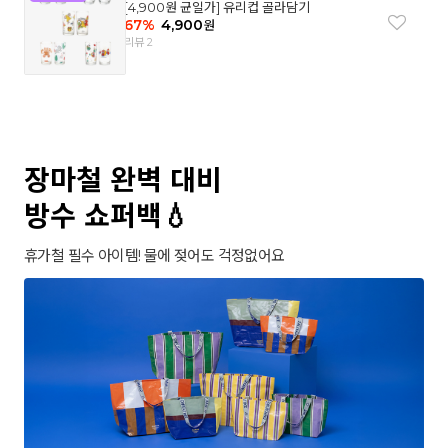
[4,900원 균일가] 유리컵 골라담기
67
%
4,900
원
리뷰 2
장마철 완벽 대비
방수 쇼퍼백💧
휴가철 필수 아이템! 물에 젖어도 걱정없어요