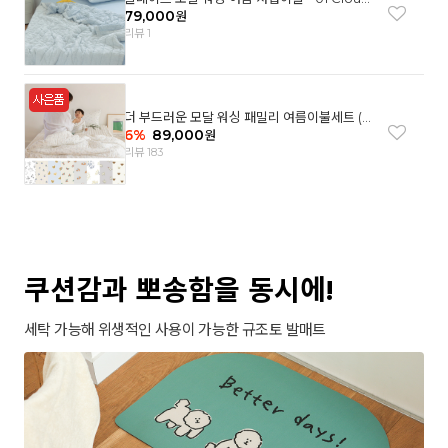
garden(SS)
79,000
원
리뷰 1
더 부드러운 모달 워싱 패밀리 여름이불세트 (8
컬러)
6
%
89,000
원
리뷰 183
쿠션감과 뽀송함을 동시에!
세탁 가능해 위생적인 사용이 가능한 규조토 발매트