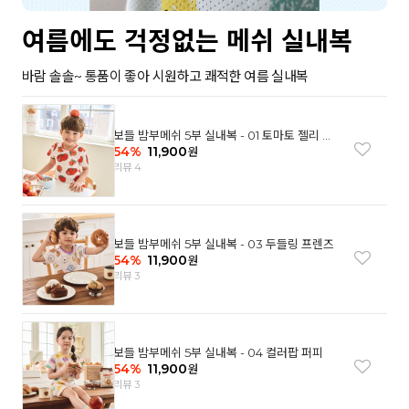
여름에도 걱정없는 메쉬 실내복
바람 솔솔~ 통품이 좋아 시원하고 쾌적한 여름 실내복
보들 밤부메쉬 5부 실내복 - 01 토마토 젤리 베
어
54
%
11,900
원
리뷰 4
보들 밤부메쉬 5부 실내복 - 03 두들링 프렌즈
54
%
11,900
원
리뷰 3
보들 밤부메쉬 5부 실내복 - 04 컬러팝 퍼피
54
%
11,900
원
리뷰 3