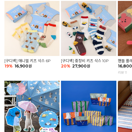
[구디백] 애니멀 키즈 삭스 6P
[구디백] 중장비 키즈 삭스 10P
핸들 플레
19
%
16,900
20
%
27,900
어 토마토
16,800
원
원
리뷰 11