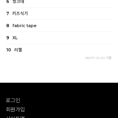
6
씽크대
7
키즈식기
8
fabric tape
9
XL
10
리첼
08/07 03:00 기준
로그인
회원가입