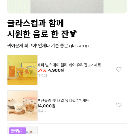
글라스컵과 함께
시원한 음료 한 잔🍹
귀여운게 최고야! 언제나 기분 좋은 glass cup
해피 벌스데이 젤리 베어 유리컵 2P 세트
67
%
4,900
원
리뷰 21
프렌들리 캣 내열 유리컵 2P 세트
14,000
원
리뷰 3