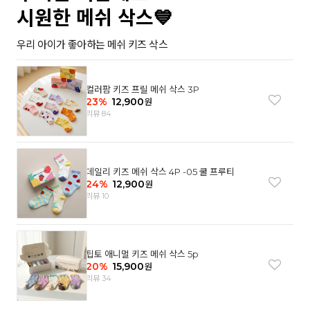
시원한 메쉬 삭스💙
우리 아이가 좋아하는 메쉬 키즈 삭스
컬러팜 키즈 프릴 메쉬 삭스 3P
23
%
12,900
원
리뷰 84
데일리 키즈 메쉬 삭스 4P -05 쿨 프루티
24
%
12,900
원
리뷰 10
팁토 애니멀 키즈 메쉬 삭스 5p
20
%
15,900
원
리뷰 34