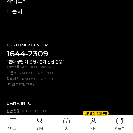
사이트맵
1:1문의
확인
CUSTOMER CENTER
1644-2309
( 전화 상담 미 운영 / 문자 발신 전용 )
카카오톡 : AM 10:00 ~ PM 17:00
1:1 문의 : AM 10:00 ~ PM 17:00
점심시간 : PM 12:00 ~ PM 13:10
(토,일,공휴일 휴무)
BANK INFO
신한은행 100-030-530912
신규 플친 1천원 쿠폰
(주)이투컬렉션
입금자명 불일치 시 자동 연동되지않습니다.
카테고리
검색
홈
MY
최근본
고객센터(카톡,1:1문의)로 확인해 주세요.