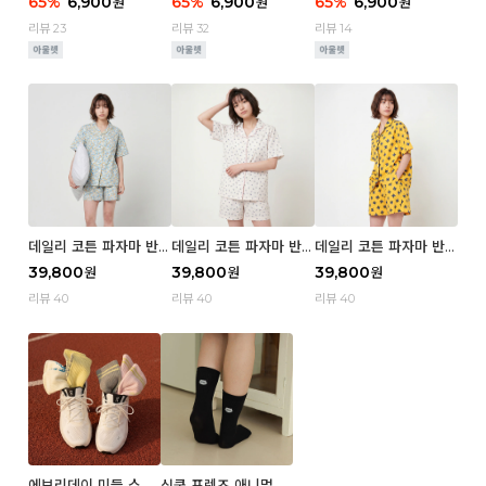
65
%
6,900
65
%
6,900
65
%
6,900
원
원
원
e
wer
e
리뷰 23
리뷰 32
리뷰 14
데일리 코튼 파자마 반팔
데일리 코튼 파자마 반팔
데일리 코튼 파자마 반팔
세트 (우먼) - 03 Sum
세트 (우먼) - 02 Blue
세트 (우먼) - 01 Miz
39,800
39,800
39,800
원
원
원
mer lane
cherry
리뷰 40
리뷰 40
리뷰 40
에브리데이 미들 스포
심쿵 프렌즈 애니멀 삭