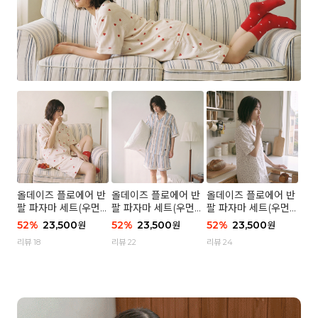
올데이즈 플로에어 반
올데이즈 플로에어 반
올데이즈 플로에어 반
팔 파자마 세트(우먼)
팔 파자마 세트(우먼)
팔 파자마 세트(우먼)
- 04 하트 컨페티
- 03 브리즈 스트라이
- 01 포슬 가든
52
%
23,500
52
%
23,500
52
%
23,500
원
원
원
프
리뷰 18
리뷰 22
리뷰 24