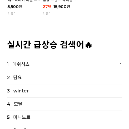
츠 삭스 우먼 1P
스 우먼 4P - 03 흑백
5,500
27
%
15,900
원
원
냥
리뷰 1
리뷰 1
실시간 급상승 검색어🔥
-
1
메쉬삭스
2
담요
3
winter
4
모달
5
미니노트