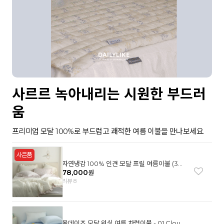
사르르 녹아내리는 시원한 부드러
움
프리미엄 모달 100%로 부드럽고 쾌적한 여름 이불을 만나보세요.
자연냉감 100% 인견 모달 프릴 여름이불 (3컬
러)
78,000
원
리뷰 8
올데이즈 모달 워싱 여름 차렵이불 - 01 Cloud