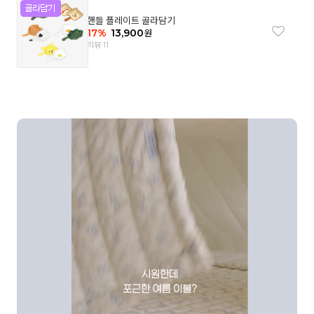
핸들 플레이트 골라담기
17
%
13,900
원
리뷰 11