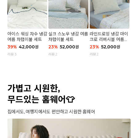
아이스 워싱 자수 냉감
실크 스노우 냉감 여름
라인드로잉 냉감 마이
여름 차렵이불 세트
차렵이불 세트
크로 리버시블 여름이
불 세트
39
%
42,000
23
%
52,000
23
%
52,000
원
원
원
리뷰 3
리뷰 2
리뷰 2
가볍고 시원한,
무드있는 홈웨어👕
집에서도, 여행지에서도 편안하고 시원한 홈웨어