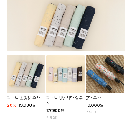
피크닉 초경량 우산
피크닉 UV 차단 양우
3단 우산
산
20
%
19,900
19,000
원
원
27,900
원
리뷰 138
리뷰 25