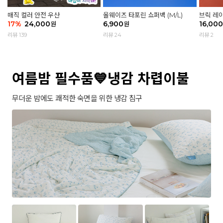
매직 컬러 안전 우산
올웨이즈 타포린 쇼퍼백 (M/L)
브릭 레
17
%
24,000
6,900
16,000
원
원
리뷰 139
리뷰 24
리뷰 2
여름밤 필수품💙냉감 차렵이불
무더운 밤에도 쾌적한 숙면을 위한 냉감 침구