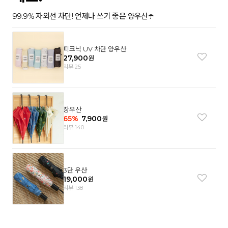
99.9% 자외선 차단! 언제나 쓰기 좋은 양우산☂️
피크닉 UV 차단 양우산
27,900
원
리뷰 25
장우산
65
%
7,900
원
리뷰 140
3단 우산
19,000
원
리뷰 138