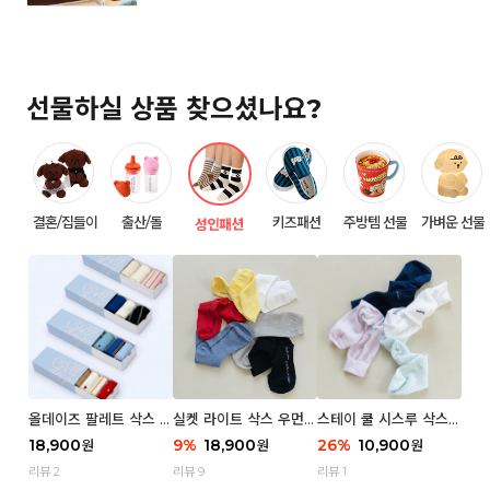
선물하실 상품 찾으셨나요?
결혼/집들이
출산/돌
키즈패션
주방템 선물
가벼운 선물
성인패션
올데이즈 팔레트 삭스 우
실켓 라이트 삭스 우먼 3
스테이 쿨 시스루 삭스
먼 5P
P
우먼 2P
18,900
9
%
18,900
26
%
10,900
원
원
원
리뷰 2
리뷰 9
리뷰 1