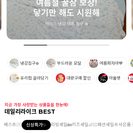
여름철 필수 아이템💙
메쉬 삭스
통기성 좋은 메쉬 소재! 시원한 키즈 삭스
냉감침구❄️
부드러운 모달
여름파자마💙
유리컵 골라담기
대량구매 할인
아울렛
지금 가장 사랑받는 상품들을 한눈에!
데일리라이크 BEST
베스트👍🏻
리빙세일🏡
키즈세일👶🏻
패션세일🧆
사은품 
신상특가✨