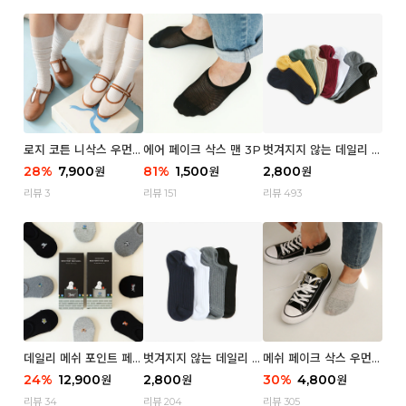
로지 코튼 니삭스 우먼 1
에어 페이크 삭스 맨 3P
벗겨지지 않는 데일리 페
P
이크 삭스 (우먼)
28
%
7,900
81
%
1,500
2,800
원
원
원
리뷰 3
리뷰 151
리뷰 493
데일리 메쉬 포인트 페이
벗겨지지 않는 데일리 페
메쉬 페이크 삭스 우먼 3
크 삭스 우먼 4P
이크 삭스 (맨)
P
24
%
12,900
2,800
30
%
4,800
원
원
원
리뷰 34
리뷰 204
리뷰 305