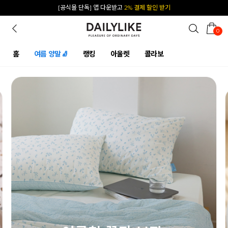
카카오 플친 추가하면
1천원 즉시 할인 쿠폰
0
홈
여름 양말🧦
랭킹
아울렛
콜라보