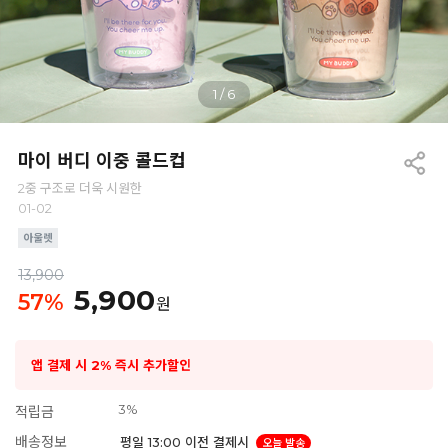
1
/
6
마이 버디 이중 콜드컵
2중 구조로 더욱 시원한
01-02
13,900
5,900
57
%
원
앱 결제 시 2% 즉시 추가할인
3%
적립금
배송정보
평일 13:00 이전 결제시
오늘 발송