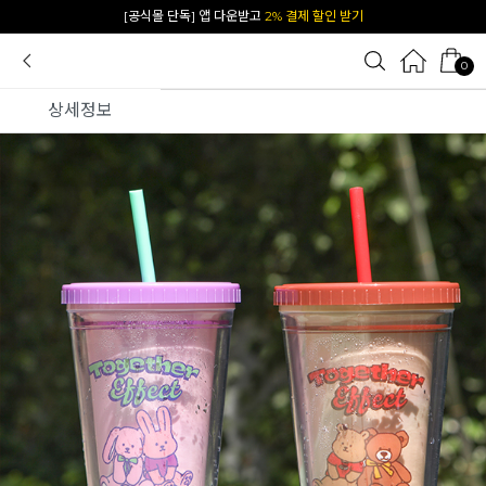
카카오 플친 추가하면
1천원 즉시 할인 쿠폰
0
상세정보