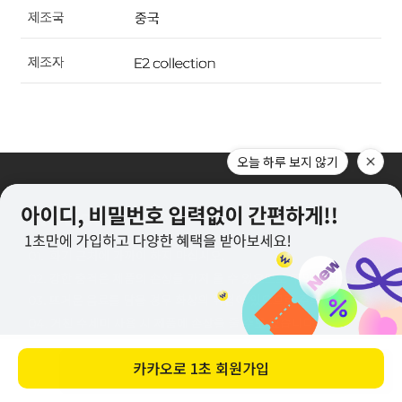
오늘 하루 보지 않기
카카오로
1초 회원가입
바로 구매하기