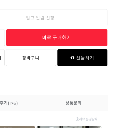
입고 알림 신청
마이 버디 스텐 머그컵 4P 세트
24,000원
바로 구매하기
추가 담기
담
장바구니
선물하기
타포린 분리수거함 3P 세트 - 01 Little bird
14,000원
후기
(176)
상품문의