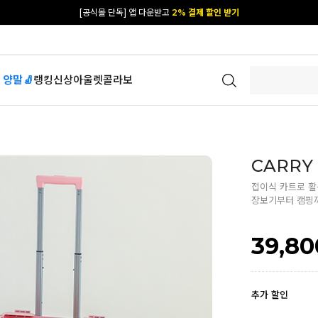
카카오 플친 추가하면
1천원 즉시 할인 쿠폰
[공식몰 단독] 앱 다운받고
2% 결제 할인 받기
 양말🧦
랭킹
신상
아울렛
콜라보
CARRY
접이식 카트로 활
장보기부터 캠핑
39,80
추가 할인