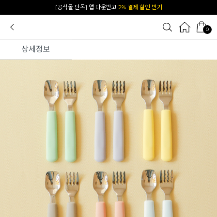
카카오 플친 추가하면
1천원 즉시 할인 쿠폰
0
상세정보