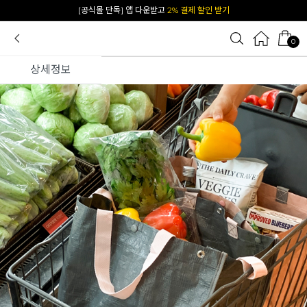
카카오 플친 추가하면
1천원 즉시 할인 쿠폰
0
상세정보