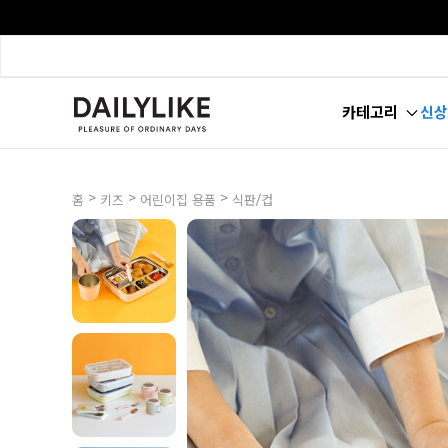
카테고리
신상
>
>
>
홈
키즈
어린이집 용품
식판/컵