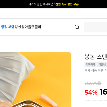
[공식몰 단독] 앱 다운받고
2% 결제 할인 받기
 양말🧦
랭킹
신상
아울렛
콜라보
봉봉 스텐
특가 상품 쿠폰 
35,800원
1
54
%