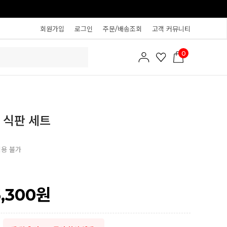
회원가입
로그인
주문/배송조회
고객 커뮤니티
0
 식판 세트
적용 불가
6,300
원