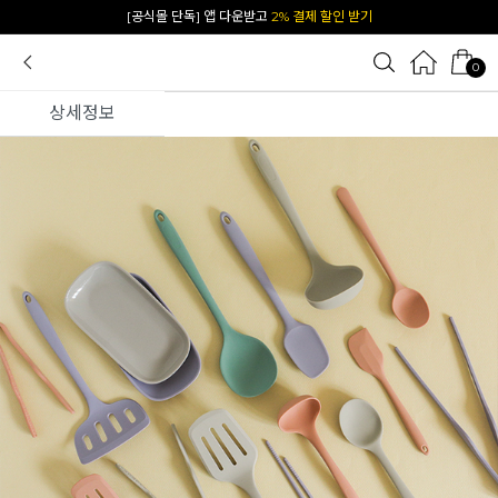
카카오 플친 추가하면
1천원 즉시 할인 쿠폰
0
상세정보