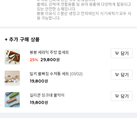
물에도 강하여 생활용품 및 유아 용품에 다양하게 활용되고
있는 안전한 소재입니다.
봉봉 이유식 스푼은 냉장고·전자레인지·식기세척기 모두 사
용 가능합니다.
+ 추가 구매 상품
봉봉 세라믹 주방 칼세트
담기
29,800
25
%
원
밀키 물빠짐 수저통 세트 (01/02)
담기
19,800
원
실리콘 싱크대 물막이
담기
19,800
원