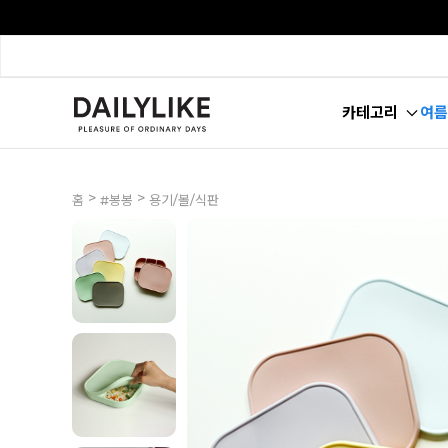
카테고리
여름
>
>
홈
#봉봉
용기/볼/식판