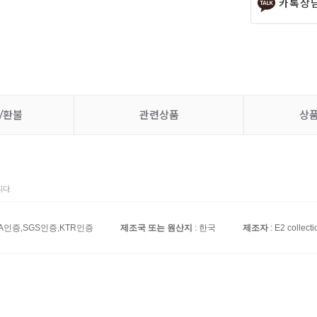
카톡상
/환불
관련상품
상
다.
DA인증,SGS인증,KTR인증
제조국 또는 원산지
: 한국
제조자
: E2 collecti