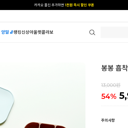
[공식몰 단독] 앱 다운받고
2% 결제 할인 받기
 양말🧦
랭킹
신상
아울렛
콜라보
봉봉 흡착
13,000원
5
54
%
주의사항