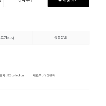
담
장바구니
선물하기
품후기
(63)
상품문의
조자
: E2 collection
제조국
: 대한민국