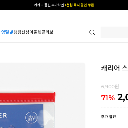
[공식몰 단독] 앱 다운받고
2% 결제 할인 받기
 양말🧦
랭킹
신상
아울렛
콜라보
캐리어 스티
6,900원
2,
71
%
추가 할인