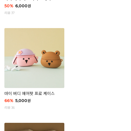
50
%
6,000
원
리뷰 37
마이 버디 에어팟 프로 케이스
66
%
5,000
원
리뷰 36