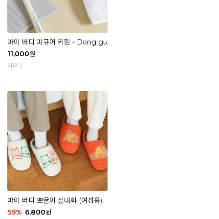
마이 버디 피규어 키링 - Dong gu
11,000
원
리뷰 3
마이 버디 뽀글이 실내화 (여성용)
59
%
6,800
원