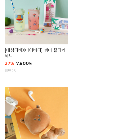
[데싱디바X마이버디] 썸머 젤티커
세트
27
%
7,800
원
리뷰 26