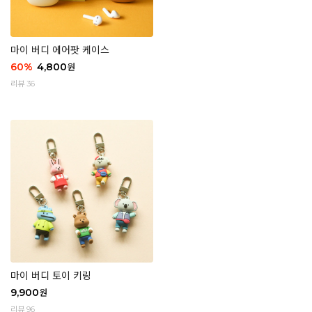
마이 버디 에어팟 케이스
60
%
4,800
원
리뷰 36
마이 버디 토이 키링
9,900
원
리뷰 96