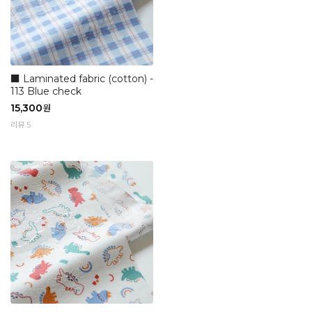
■ Laminated fabric (cotton) -
113 Blue check
15,300
원
리뷰 5