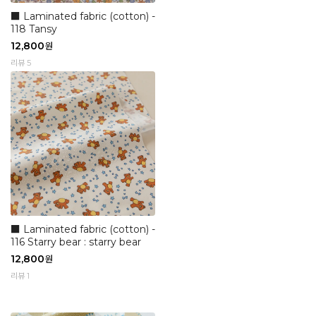
■ Laminated fabric (cotton) -
118 Tansy
12,800
원
리뷰 5
■ Laminated fabric (cotton) -
116 Starry bear : starry bear
12,800
원
리뷰 1