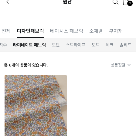
원단
0
카카오 플친 추가하면
1천원 즉시 할인 쿠폰
전체
디자인패브릭
베이시스 패브릭
소재별
부자재
자수
라미네이트 패브릭
모던
스트라이프
도트
체크
솔리드
총
6
개의 상품이 있습니다.
상품정렬