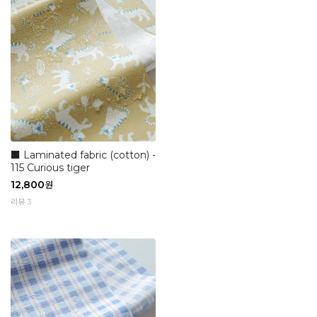
■ Laminated fabric (cotton) -
115 Curious tiger
12,800
원
리뷰 3