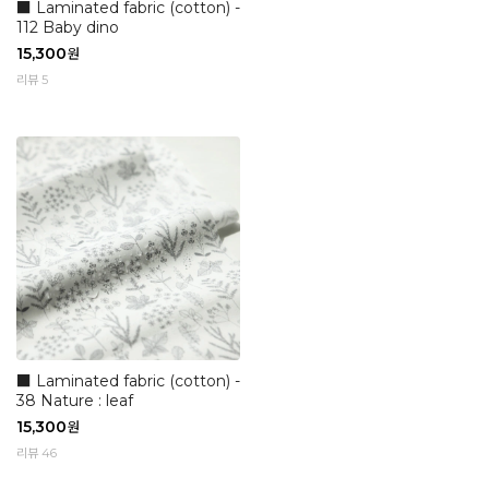
■ Laminated fabric (cotton) -
112 Baby dino
15,300
원
리뷰 5
■ Laminated fabric (cotton) -
38 Nature : leaf
15,300
원
리뷰 46