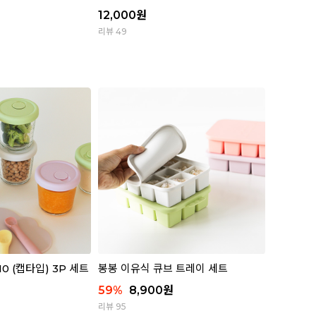
원
12,000
원
리뷰 49
0 (캡타입) 3P 세트
봉봉 이유식 큐브 트레이 세트
59
%
8,900
원
리뷰 95