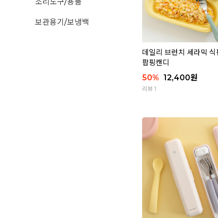
조리도구/용품
보관용기/보냉백
데일리 브런치 세라믹 식판 
팝핑캔디
50
%
12,400
원
리뷰 1