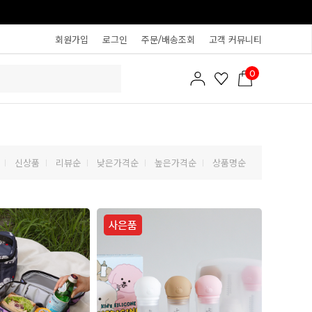
회원가입
로그인
주문/배송조회
고객 커뮤니티
0
신상품
리뷰순
낮은가격순
높은가격순
상품명순