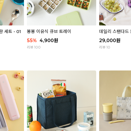
세트 - 01
봉봉 이유식 큐브 트레이
데일리 스탠다드
55
%
4,900
원
29,000
원
리뷰 100
리뷰 10