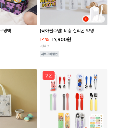
 보냉백
[육아필수템] 비숑 실리콘 약병
14
%
17,900
원
리뷰 7