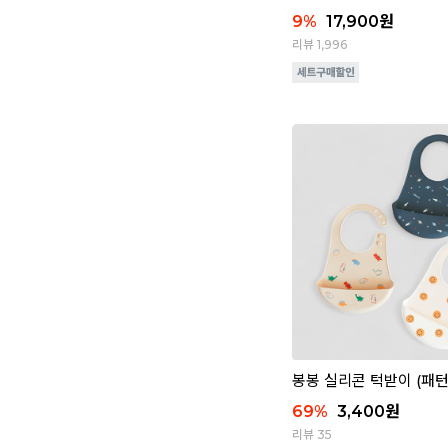
9
%
17,900
원
리뷰 1,996
봉봉 실리콘 턱받이 (패턴
69
%
3,400
원
리뷰 35