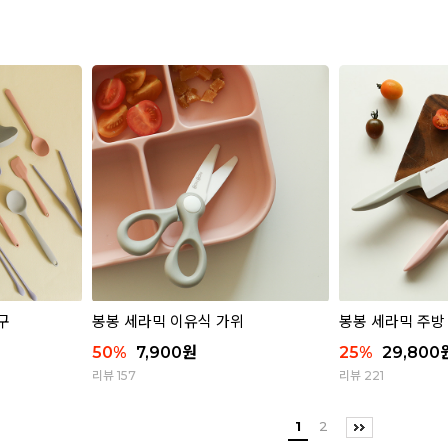
구
봉봉 세라믹 이유식 가위
봉봉 세라믹 주방
50
%
7,900
원
25
%
29,800
리뷰 157
리뷰 221
1
2