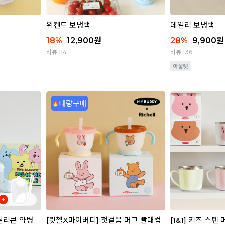
위켄드 보냉백
데일리 보냉백
18
%
12,900
원
28
%
9,900
원
리뷰 114
리뷰 136
실리콘 약병
[릿첼X마이버디] 첫걸음 머그 빨대컵
[1&1] 키즈 스텐