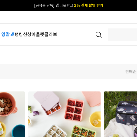
[공식몰 단독] 앱 다운받고
2% 결제 할인 받기
 양말🧦
랭킹
신상
아울렛
콜라보
판매순