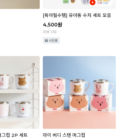
[육아필수템] 유아동 수저 세트 모음
4,500
원
리뷰 138
 머그컵 2P 세트
마이 버디 스텐 머그컵