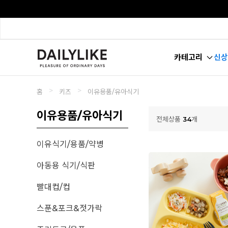
카테고리
신상
>
>
홈
키즈
이유용품/유아식기
이유용품/유아식기
전체상품
34
개
이유식기/용품/약병
아동용 식기/식판
빨대컵/컵
스푼&포크&젓가락