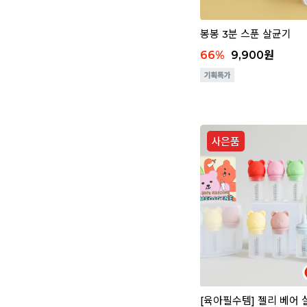
봉봉 3분 스푼 살균기
66
%
9,900
원
[육아필수템] 젤리 베어 