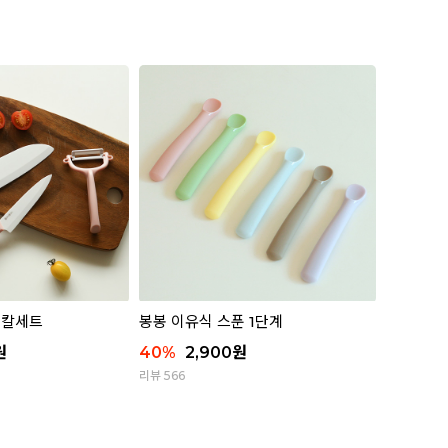
 칼세트
봉봉 이유식 스푼 1단계
원
40
%
2,900
원
리뷰 566