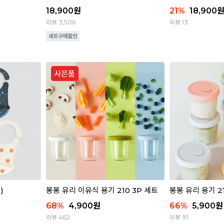
18,900
원
21
%
18,900
리뷰 3,506
리뷰 13
)
봉봉 유리 이유식 용기 210 3P 세트
봉봉 유리 용기 21
68
%
4,900
원
66
%
5,900
원
리뷰 462
리뷰 91