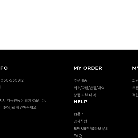
NFO
MY ORDER
M
030-530912
주문배송
회
션
취소/교환/반품/내역
쿠
상품 리뷰 내역
적
치시 자동연동이 되지않습니다.
HELP
1:1문의)로 확인해주세요.
1:1문의
공지사항
도매&협찬/콜라보 문의
FAQ