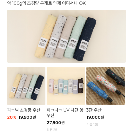
약 100g의 초경량 무게로 언제 어디서나 OK
피크닉 초경량 우산
피크니크 UV 차단 양
3단 우산
우산
20
%
19,900
19,000
원
원
27,900
원
리뷰 138
리뷰 25