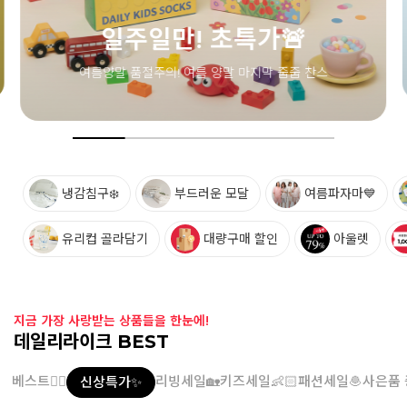
냉감침구❄️
부드러운 모달
여름파자마💙
유리컵 골라담기
대량구매 할인
아울렛
지금 가장 사랑받는 상품들을 한눈에!
데일리라이크 BEST
베스트👍🏻
리빙세일🏡
키즈세일👶🏻
패션세일🧆
사은품 
신상특가✨