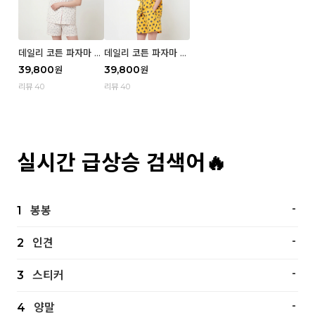
데일리 코튼 파자마 반
데일리 코튼 파자마 반
팔 세트 (우먼) - 02
팔 세트 (우먼) - 01 Mi
39,800
39,800
원
원
Blue cherry
z
리뷰 40
리뷰 40
실시간 급상승 검색어🔥
-
1
봉봉
-
2
인견
-
3
스티커
-
4
양말