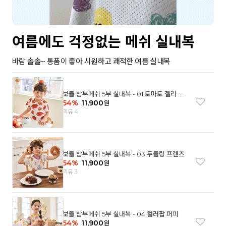
여름에도 걱정없는 메쉬 실내복
바람 솔솔~ 통품이 좋아 시원하고 쾌적한 여름 실내복
보들 밤부메쉬 5부 실내복 - 01 토마토 젤리 베
어
54
%
11,900
원
리뷰 4
보들 밤부메쉬 5부 실내복 - 03 두들링 프렌즈
54
%
11,900
원
리뷰 3
보들 밤부메쉬 5부 실내복 - 04 컬러팝 퍼피
54
%
11,900
원