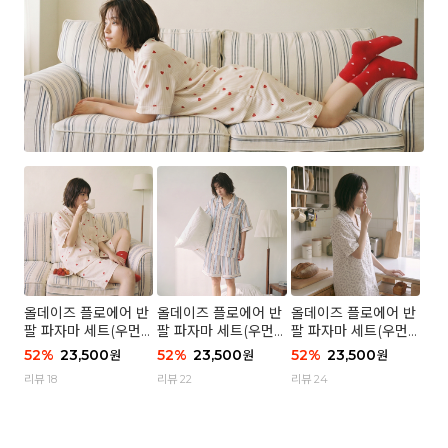
올데이즈 플로에어 반
올데이즈 플로에어 반
올데이즈 플로에어 반
팔 파자마 세트(우먼)
팔 파자마 세트(우먼)
팔 파자마 세트(우먼)
- 04 하트 컨페티
- 03 브리즈 스트라이
- 01 포슬 가든
52
%
23,500
52
%
23,500
52
%
23,500
원
원
원
프
리뷰 18
리뷰 22
리뷰 24