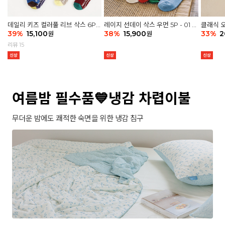
데일리 키즈 컬러풀 리브 삭스 6P -
레이지 선데이 삭스 우먼 5P - 01 G
클래식 오
03 세트
39
%
15,100
athering
38
%
15,900
세트
33
%
2
원
원
리뷰 15
여름밤 필수품💙냉감 차렵이불
무더운 밤에도 쾌적한 숙면을 위한 냉감 침구