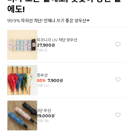
에도!
99.9% 자외선 차단! 언제나 쓰기 좋은 양우산☂️
피크니크 UV 차단 양우산
27,900
원
리뷰 25
장우산
65
%
7,900
원
리뷰 140
3단 우산
19,000
원
리뷰 138