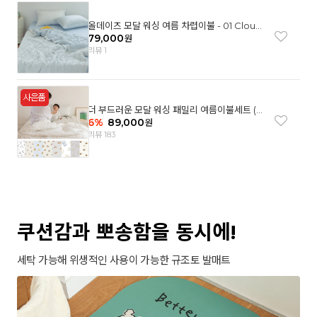
올데이즈 모달 워싱 여름 차렵이불 - 01 Cloud
garden(SS)
79,000
원
리뷰 1
더 부드러운 모달 워싱 패밀리 여름이불세트 (8
컬러)
6
%
89,000
원
리뷰 183
쿠션감과 뽀송함을 동시에!
세탁 가능해 위생적인 사용이 가능한 규조토 발매트