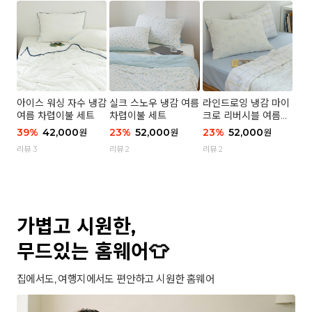
아이스 워싱 자수 냉감
실크 스노우 냉감 여름
라인드로잉 냉감 마이
여름 차렵이불 세트
차렵이불 세트
크로 리버시블 여름이
불 세트
39
%
42,000
23
%
52,000
23
%
52,000
원
원
원
리뷰 3
리뷰 2
리뷰 2
가볍고 시원한,
무드있는 홈웨어👕
집에서도, 여행지에서도 편안하고 시원한 홈웨어