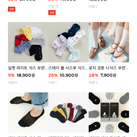
리뷰 15
리뷰 2
실켓 라이트 삭스 우먼 3
스테이 쿨 시스루 삭스
로지 코튼 니삭스 우먼 1
P
우먼 2P
P
9
%
18,900
26
%
10,900
28
%
7,900
원
원
원
리뷰 9
리뷰 1
리뷰 3