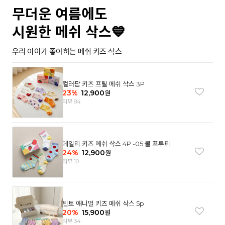
무더운 여름에도
시원한 메쉬 삭스💙
우리 아이가 좋아하는 메쉬 키즈 삭스
컬러팜 키즈 프릴 메쉬 삭스 3P
23
%
12,900
원
리뷰 84
데일리 키즈 메쉬 삭스 4P -05 쿨 프루티
24
%
12,900
원
리뷰 10
팁토 애니멀 키즈 메쉬 삭스 5p
20
%
15,900
원
리뷰 34