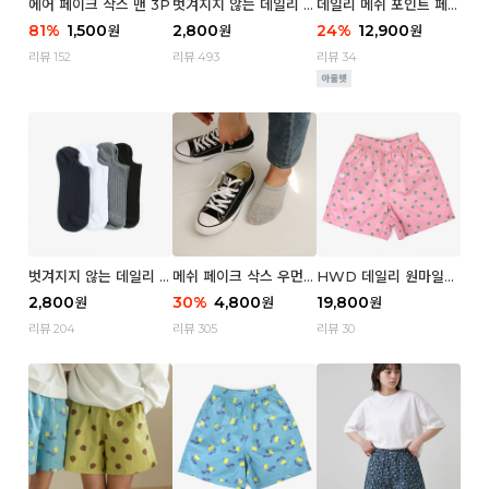
에어 페이크 삭스 맨 3P
벗겨지지 않는 데일리 페
데일리 메쉬 포인트 페이
이크 삭스 (우먼)
크 삭스 우먼 4P
81
%
1,500
2,800
24
%
12,900
원
원
원
리뷰 152
리뷰 493
리뷰 34
벗겨지지 않는 데일리 페
메쉬 페이크 삭스 우먼 3
HWD 데일리 원마일
이크 삭스 (맨)
P
쇼츠 - 04 Aroma (우
2,800
30
%
4,800
19,800
원
원
원
먼)
리뷰 204
리뷰 305
리뷰 30