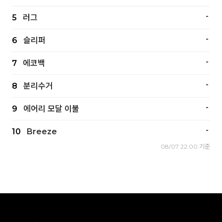
-
5
러그
-
6
슬리퍼
-
7
에코백
-
8
분리수거
-
9
에어리 모달 이불
-
10
Breeze
08/07 22:00 기준