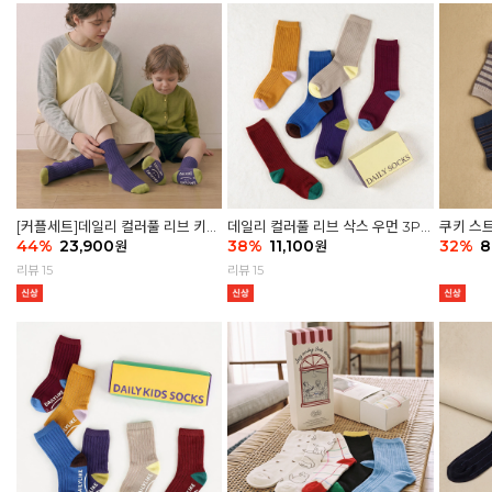
[커플세트]데일리 컬러풀 리브 키즈
데일리 컬러풀 리브 삭스 우먼 3P
쿠키 스트
6P & 우먼3P 삭스세트
44
%
23,900
세트
38
%
11,100
32
%
8
원
원
리뷰 15
리뷰 15