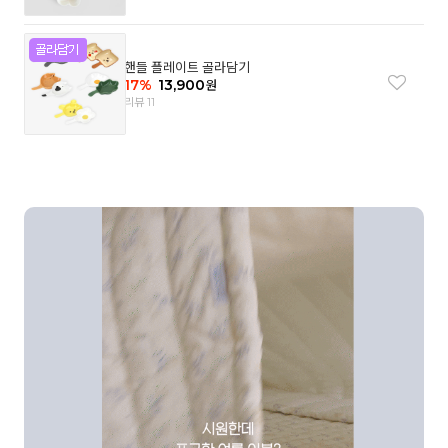
핸들 플레이트 골라담기
17
%
13,900
원
리뷰 11