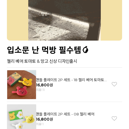
입소문 난 먹방 필수템🥭
젤리 베어 토마토 & 망고 신상 디자인출시
핸들 플레이트 2P 세트 - 18 젤리 베어 토마토
& 망고
16,800
원
리뷰 11
핸들 플레이트 2P 세트 - 08 젤리 베어
16,800
원
리뷰 1