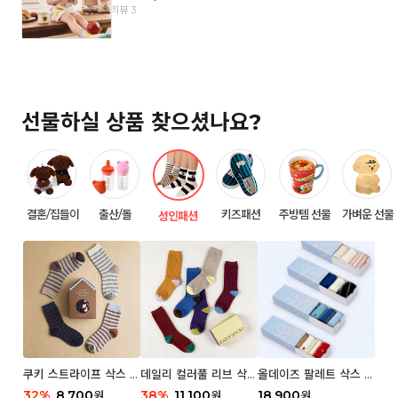
리뷰 3
선물하실 상품 찾으셨나요?
결혼/집들이
출산/돌
키즈패션
주방템 선물
가벼운 선물
성인패션
쿠키 스트라이프 삭스 우
데일리 컬러풀 리브 삭스
올데이즈 팔레트 삭스 우
먼 2P
우먼 3P 세트
먼 5P
32
%
8,700
38
%
11,100
18,900
원
원
원