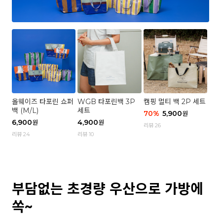
올웨이즈 타포린 쇼퍼
WGB 타포린백 3P
캠핑 멀티 백 2P 세트
백 (M/L)
세트
70
%
5,900
원
6,900
4,900
원
원
리뷰 26
리뷰 24
리뷰 10
부담없는 초경량 우산으로 가방에
쏙~