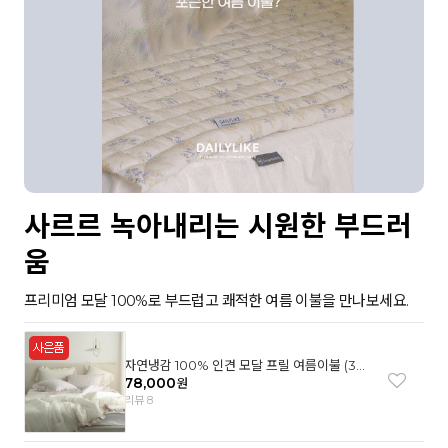
사르르 녹아내리는 시원한 부드러
움
프리미엄 모달 100%로 부드럽고 쾌적한 여름 이불을 만나보세요.
자연냉감 100% 인견 모달 프릴 여름이불 (3컬
러)
78,000
원
리뷰 8