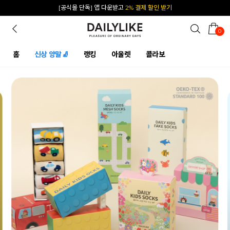
카카오 플친 추가하면
1천원 즉시 할인 쿠폰
0
홈
신상 양말🧦
랭킹
아울렛
콜라보