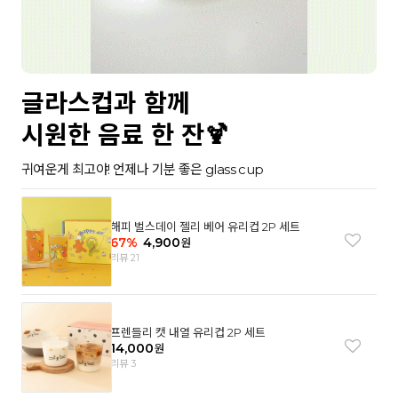
글라스컵과 함께
시원한 음료 한 잔🍹
귀여운게 최고야! 언제나 기분 좋은 glass cup
해피 벌스데이 젤리 베어 유리컵 2P 세트
67
%
4,900
원
리뷰 21
프렌들리 캣 내열 유리컵 2P 세트
14,000
원
리뷰 3