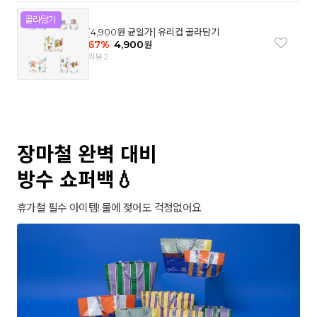
[4,900원 균일가] 유리컵 골라담기
67
%
4,900
원
리뷰 2
장마철 완벽 대비
방수 쇼퍼백💧
휴가철 필수 아이템! 물에 젖어도 걱정없어요