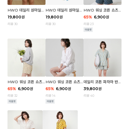
HWD 데일리 원마일
HWD 데일리 원마일
HWD 워싱 코튼 쇼츠
쇼츠 - 03 Poodle (우
쇼츠 - 02 Chouchou
(우먼) - 03 Berry tre
19,800
19,800
65
%
6,900
원
원
원
먼)
(우먼)
e
리뷰 30
리뷰 30
리뷰 23
HWD 워싱 코튼 쇼츠
HWD 워싱 코튼 쇼츠
데일리 코튼 파자마 반팔
(우먼) - 02 Retro flo
(우먼) - 01 Blue whal
세트 (우먼) - 03 Sum
65
%
6,900
65
%
6,900
39,800
원
원
원
wer
e
mer lane
리뷰 32
리뷰 14
리뷰 40